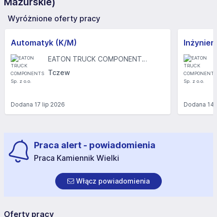
Mazurskie)
Wyróżnione oferty pracy
Automatyk (K/M)
Inżynier
EATON TRUCK COMPONENTS Sp. z o.o.
Tczew
Dodana
17 lip 2026
Dodana
14 
Praca alert - powiadomienia
Praca Kamiennik Wielki
Włącz powiadomienia
Oferty pracy