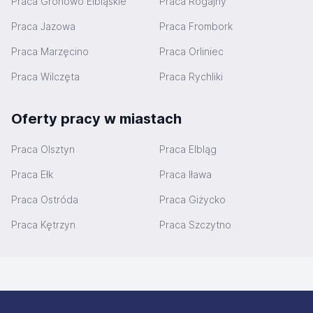
Praca Gronowo Elbląskie
Praca Rogajny
Praca Jazowa
Praca Frombork
Praca Marzęcino
Praca Orliniec
Praca Wilczęta
Praca Rychliki
Oferty pracy w miastach
Praca Olsztyn
Praca Elbląg
Praca Ełk
Praca Iława
Praca Ostróda
Praca Giżycko
Praca Kętrzyn
Praca Szczytno
Stopka