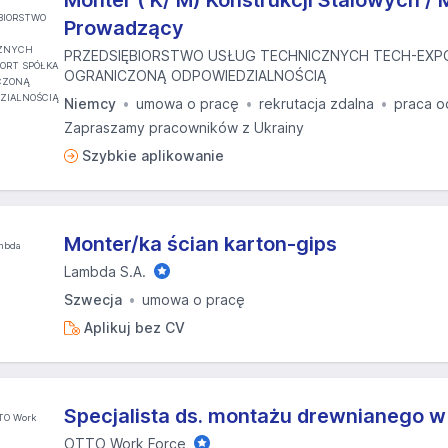
Monter ( K/ M) Konstrukcji Stalowych / 
Prowadzący
PRZEDSIĘBIORSTWO USŁUG TECHNICZNYCH TECH-EXP
OGRANICZONĄ ODPOWIEDZIALNOŚCIĄ
Niemcy
umowa o pracę
rekrutacja zdalna
praca o
Zapraszamy pracowników z Ukrainy
Szybkie aplikowanie
Monter/ka ścian karton-gips
Lambda S.A.
Szwecja
umowa o pracę
Aplikuj bez CV
Specjalista ds. montażu drewnianego w
OTTO Work Force