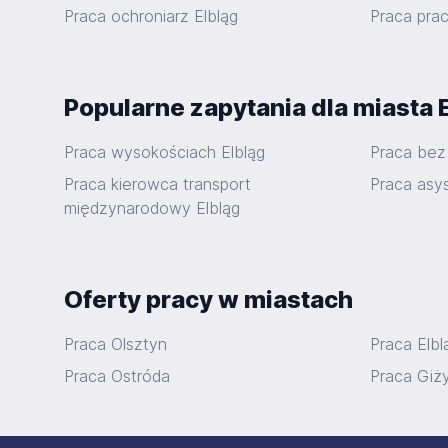
Praca ochroniarz Elbląg
Praca pra
Popularne zapytania dla miasta 
Praca wysokościach Elbląg
Praca bez
Praca kierowca transport
Praca asy
międzynarodowy Elbląg
Oferty pracy w miastach
Praca Olsztyn
Praca Elbl
Praca Ostróda
Praca Giż
Stopka