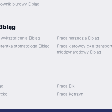
cownik biurowy Elbląg
Elbląg
 wykształcenia Elbląg
Praca narzedzia Elbląg
stentka stomatologa Elbląg
Praca kierowcy c+e transpor
międzynarodowy Elbląg
ąg
Praca Ełk
ycko
Praca Kętrzyn