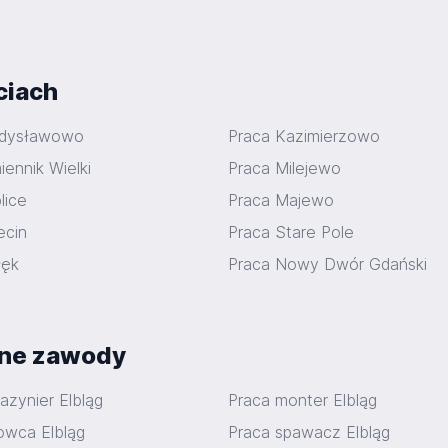
ciach
adysławowo
Praca Kazimierzowo
ennik Wielki
Praca Milejewo
lice
Praca Majewo
ecin
Praca Stare Pole
łęk
Praca Nowy Dwór Gdański
arne zawody
azynier Elbląg
Praca monter Elbląg
owca Elbląg
Praca spawacz Elbląg