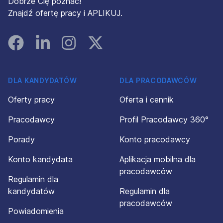
Dobrze Cię poznać!
Znajdź ofertę pracy i APLIKUJ.
Facebook
Linked In
Instagram
Instagram
DLA KANDYDATÓW
DLA PRACODAWCÓW
Oferty pracy
Oferta i cennik
Pracodawcy
Profil Pracodawcy 360°
Porady
Konto pracodawcy
Konto kandydata
Aplikacja mobilna dla
pracodawców
Regulamin dla
kandydatów
Regulamin dla
pracodawców
Powiadomienia