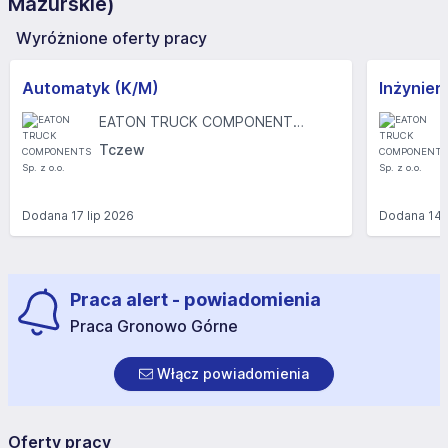
Mazurskie)
Wyróżnione oferty pracy
Automatyk (K/M)
Inżynier
EATON TRUCK COMPONENTS Sp. z o.o.
Tczew
Dodana
17 lip 2026
Dodana
14 
Praca alert - powiadomienia
Praca Gronowo Górne
Włącz powiadomienia
Oferty pracy