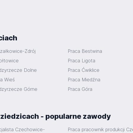
ciach
załkowice-Zdrój
Praca Bestwina
ołtowice
Praca Ligota
dzyrzecze Dolne
Praca Ćwiklice
ra Wieś
Praca Miedźna
dzyrzecze Górne
Praca Góra
ziedzicach - popularne zawody
cjalista Czechowice-
Praca pracownik produkcji C