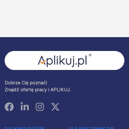
Stopka
Dobrze Cię poznać!
Znajdź ofertę pracy i APLIKUJ.
Facebook
Linked In
Instagram
Instagram
DLA KANDYDATÓW
DLA PRACODAWCÓW