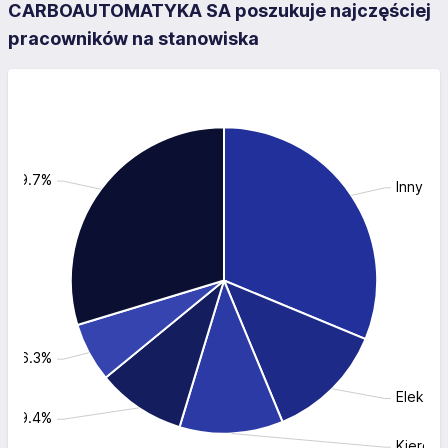
CARBOAUTOMATYKA SA poszukuje najczęściej
pracowników na stanowiska
y: 29.7%
Inny: 3
ik: 6.3%
Elektry
nt: 9.4%
Kierown