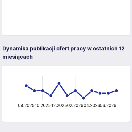
Dynamika publikacji ofert pracy w ostatnich 12
miesiącach
-10
15
-4
-5
-2
10
10
5
0
08.2025
10.2025
12.2025
02.2026
L
04.2026
06.2026