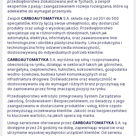
przedsiębiorstwa zlokalizowana jest w Tychach, a zespół
ekspertów z pasją i zaangażowaniem rozwija rozwiązania, które są
adekwatne do wymagań przemysłu.
Zespół
CARBOAUTOMATYKA
S.A. składa się z od 201 do 500
specjalistów, którzy łączą swoje umiejętności, aby dostarczać
produkty oraz usługi o wysokiej jakości. Przedsiębiorstwo
specjalizuje się w różnorodnych dziedzinach, takich jak
automatyka, elektryka, informatyka, oraz zaawansowane linie
technologiczne i obróbka plastyczna blachy. Linia produkcyjna i
technologiczna firmy odzwierciedla innowacyjność,
dostosowywaną do indywidualnych potrzeb klientów.
CARBOAUTOMATYKA
S.A. wyróżnia się silną i rozpoznawalną
obecnością na rynku, działając w sektorach takich jak górnictwo,
energetyka, ciepłownictwo, hutnictwo, koksownictwo, gospodarka
wodno-ściekowa, budowa tuneli komunikacyjnych oraz
infrastruktura drogowa. Doświadczenie oraz elastyczność w
dostosowywaniu się do wymagań różnych branż przyczyniają się
do zajmowania przez firmę znaczącej pozycji na rynku.
Przedsiębiorstwo wdrożyło zintegrowany System Zarządzania
Jakością, Środowiskiem i Bezpieczeństwem, co świadczy o jego
zaangażowaniu w dostarczanie produktów i usług, które często
przewyższają oczekiwania klientów. Jakość oraz bezpieczeństwo
to kluczowe wartości, na jakich opiera się marka.
Usługi serwisowe oferowane przez
CARBOAUTOMATYKA
S.A. są
dostępne przez 24 godziny na dobę, zapewniając wsparcie oraz
utrzymanie wysokiej wydajności urządzeń klientów. Od serwisu