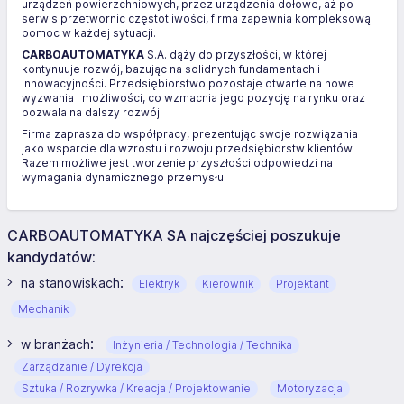
urządzeń powierzchniowych, przez urządzenia dołowe, aż po
serwis przetwornic częstotliwości, firma zapewnia kompleksową
pomoc w każdej sytuacji.
CARBOAUTOMATYKA
S.A. dąży do przyszłości, w której
kontynuuje rozwój, bazując na solidnych fundamentach i
innowacyjności. Przedsiębiorstwo pozostaje otwarte na nowe
wyzwania i możliwości, co wzmacnia jego pozycję na rynku oraz
pozwala na dalszy rozwój.
Firma zaprasza do współpracy, prezentując swoje rozwiązania
jako wsparcie dla wzrostu i rozwoju przedsiębiorstw klientów.
Razem możliwe jest tworzenie przyszłości odpowiedzi na
wymagania dynamicznego przemysłu.
CARBOAUTOMATYKA SA najczęściej poszukuje
kandydatów:
:
na stanowiskach
Elektryk
Kierownik
Projektant
Mechanik
:
w branżach
Inżynieria / Technologia / Technika
Zarządzanie / Dyrekcja
Sztuka / Rozrywka / Kreacja / Projektowanie
Motoryzacja