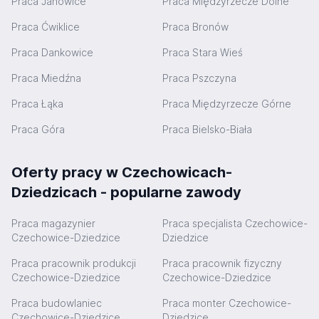
Praca Janowice
Praca Międzyrzecze Dolne
Praca Ćwiklice
Praca Bronów
Praca Dankowice
Praca Stara Wieś
Praca Miedźna
Praca Pszczyna
Praca Łąka
Praca Międzyrzecze Górne
Praca Góra
Praca Bielsko-Biała
Oferty pracy w Czechowicach-
Dziedzicach - popularne zawody
Praca magazynier
Praca specjalista Czechowice-
Czechowice-Dziedzice
Dziedzice
Praca pracownik produkcji
Praca pracownik fizyczny
Czechowice-Dziedzice
Czechowice-Dziedzice
Praca budowlaniec
Praca monter Czechowice-
Czechowice-Dziedzice
Dziedzice