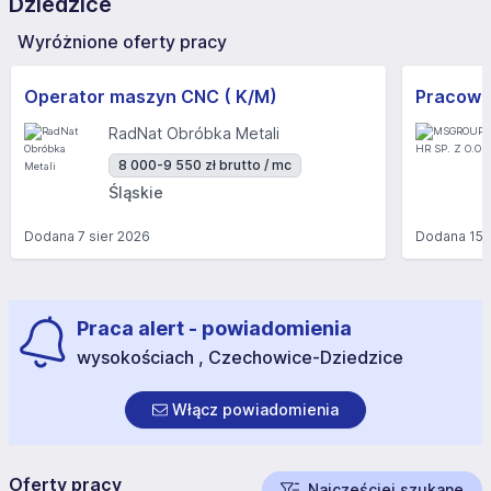
Dziedzice
Wyróżnione oferty pracy
Operator maszyn CNC ( K/M)
RadNat Obróbka Metali
8 000-9 550 zł brutto / mc
Śląskie
Dodana
7 sier 2026
Dodana
15 
Praca alert - powiadomienia
wysokościach , Czechowice-Dziedzice
Włącz powiadomienia
Oferty pracy
Najczęściej szukane