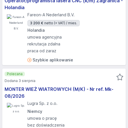
Operator/programista lasera CNC (k/m) Zagranica -
Holandia
Fareon-A Nederland B.V.
3 200 €
netto (+ VAT) / mies.
Holandia
umowa agencyjna
rekrutacja zdalna
praca od zaraz
Szybkie aplikowanie
Polecana
Dodana 3 sierpnia
MONTER WIEŻ WIATROWYCH (M/K) - Nr ref. Mk-
08/2026
Lugra Sp. z o.o.
Niemcy
umowa o pracę
bez doświadczenia