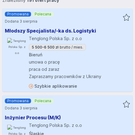
Znaleźliśmy
191 ofert pracy
Promowana
Polecana
Dodana 3 sierpnia
Młodszy Specjalista/-ka ds. Logistyki
Tenglong Polska Sp. z o.o
5 500-6 500 zł
brutto / mies.
Bieruń
umowa o pracę
praca od zaraz
Zapraszamy pracowników z Ukrainy
Szybkie aplikowanie
Promowana
Polecana
Dodana 3 sierpnia
Inżynier Procesu (M/K)
Tenglong Polska Sp. z o.o
Śląskie