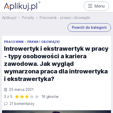
Menu
Aplikuj.pl
Porady
Pracownik - prawa i obowiązki
Powrót do kategorii
PRACOWNIK - PRAWA I OBOWIĄZKI
Introwertyk i ekstrawertyk w pracy
- typy osobowości a kariera
zawodowa. Jak wygląd
wymarzona praca dla introwertyka
i ekstrawertyka?
25 marca 2021
3 z 5
16 głosów
Ocena: 3 z 5 | 16 głosów
21 komentarzy