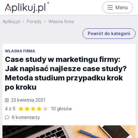
Menu
Aplikuj.pl
Porady
Własna firma
Powrót do kategorii
WŁASNA FIRMA
Case study w marketingu firmy:
Jak napisać najlesze case study?
Metoda studium przypadku krok
po kroku
23 kwietnia 2021
4 z 5
10 głosów
Ocena: 4 z 5 | 10 głosów
6 komentarzy