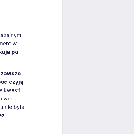
ważalnym
ument w
kuje po
e zawsze
pod czyją
w kwestii
o wielu
u nie była
ez