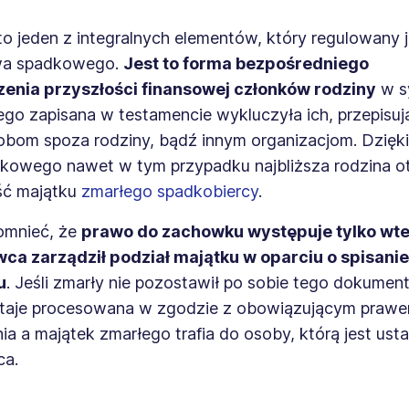
o jeden z integralnych elementów, który regulowany j
awa spadkowego.
Jest to forma bezpośredniego
enia przyszłości finansowej członków rodziny
w sy
go zapisana w testamencie wykluczyła ich, przepisuj
obom spoza rodziny, bądź innym organizacjom. Dzięk
kowego nawet w tym przypadku najbliższa rodzina o
ść majątku
zmarłego spadkobiercy
.
omnieć, że
prawo do zachowku występuje tylko wte
a zarządził podział majątku w oparciu o spisanie
u
. Jeśli zmarły nie pozostawił po sobie tego dokument
taje procesowana w zgodzie z obowiązującym praw
ia a majątek zmarłego trafia do osoby, którą jest us
ca.