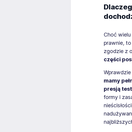
Dlaczeg
dochodz
Choć wielu
prawnie, t
zgodzie z 
części pos
Wprawdzie 
mamy pełną
presją tes
formy i za
nieścisłoś
nadużywan
najbliższyc