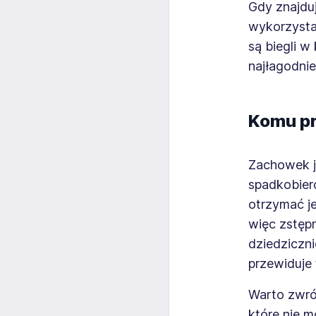
Gdy znajdu
wykorzysta
są biegli 
najłagodnie
Komu pr
Zachowek je
spadkobier
otrzymać j
więc zstęp
dziedziczn
przewiduje t
Warto zwróc
które nie 