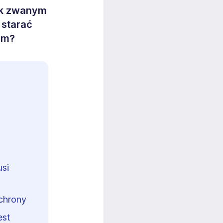
tak zwanym
 starać
ym?
si
ochrony
est