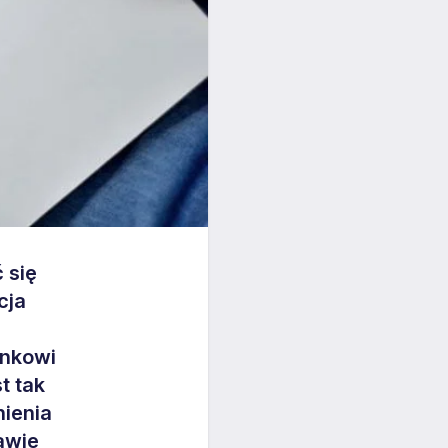
 się
cja
onkowi
t tak
nienia
awie