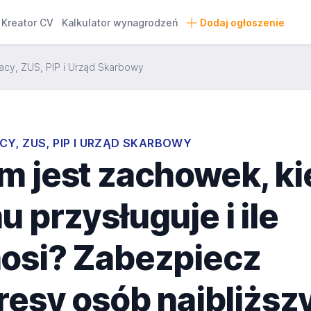
Kreator CV
Kalkulator wynagrodzeń
Dodaj ogłoszenie
acy, ZUS, PIP i Urząd Skarbowy
CY, ZUS, PIP I URZĄD SKARBOWY
 jest zachowek, ki
 przysługuje i ile
osi? Zabezpiecz
resy osób najbliższ