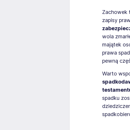
Zachowek t
zapisy pr
zabezpiecz
wola zmarłe
majątek os
prawa spad
pewną czę
Warto wsp
spadkodawc
testament
spadku zos
dziedziczen
spadkobier