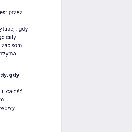
est przez
tuacji, gdy
ąc cały
i zapisom
trzyma
dy, gdy
u, całość
em
tawowy