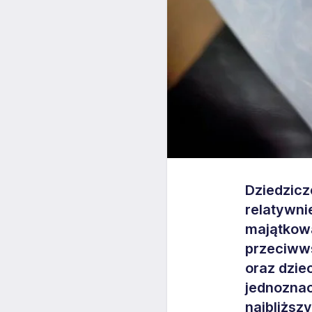
Dziedzicz
relatywni
majątkowa
przeciwws
oraz dziec
jednoznac
najbliższ