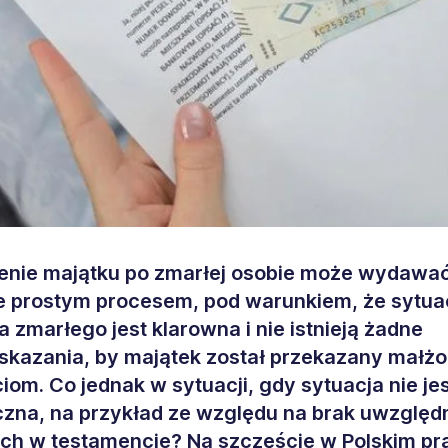
enie majątku po zmarłej osobie może wydawać
e prostym procesem, pod warunkiem, że sytua
 zmarłego jest klarowna i nie istnieją żadne
kazania, by majątek został przekazany małż
iom. Co jednak w sytuacji, gdy sytuacja nie jes
zna, na przykład ze względu na brak uwzględ
ych w testamencie? Na szczęście w Polskim pr