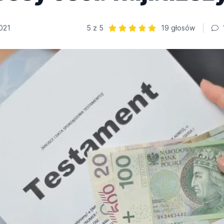
021
5 z 5
19 głosów
Ocena: 5 z 5 | 19 głosów