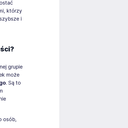
zostać
i, którzy
szybsze i
ści?
nej grupie
wek może
go
. Są to
ym
nie
o osób,