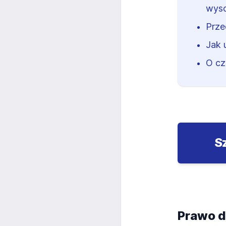
wys
Prze
Jak 
O cz
S
Prawo d