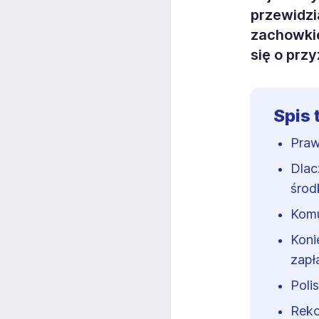
przewidzi
zachowkie
się o prz
Spis 
Praw
Dlac
środ
Komu
Koni
zapł
Poli
Reko