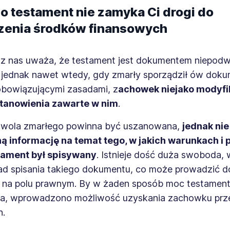
o testament nie zamyka Ci drogi do
enia środków finansowych
 z nas uważa, że testament jest dokumentem niepod
o jednak nawet wtedy, gdy zmarły sporządził ów dok
obowiązującymi zasadami, z
achowek niejako modyfi
tanowienia zawarte w nim
.
wola zmarłego powinna być uszanowana,
jednak ni
 informację na temat tego, w jakich warunkach i 
tament był spisywany
. Istnieje dość duża swoboda, 
sad spisania takiego dokumentu, co może prowadzić d
ci na polu prawnym. By w żaden sposób moc testament
a, wprowadzono możliwość uzyskania zachowku prz
h.