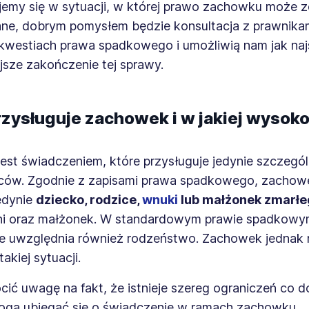
jemy się w sytuacji, w której prawo zachowku może 
ne, dobrym pomysłem będzie konsultacja z prawnikam
w kwestiach prawa spadkowego i umożliwią nam jak naj
jsze zakończenie tej sprawy.
zysługuje zachowek i w jakiej wysoko
st świadczeniem, które przysługuje jedynie szczegól
ców. Zgodnie z zapisami prawa spadkowego, zacho
edynie
dziecko, rodzice,
wnuki
lub małżonek zmarłe
ni oraz małżonek. W standardowym prawie spadkow
ie uwzględnia również rodzeństwo. Zachowek jednak 
akiej sytuacji.
ić uwagę na fakt, że istnieje szereg ograniczeń co d
mogą ubiegać się o świadczenie w ramach zachowku.