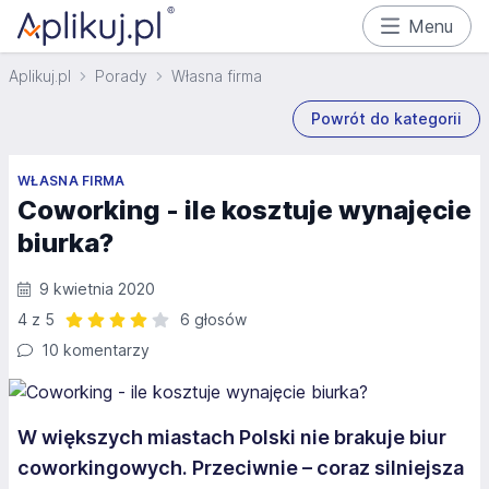
Menu
Aplikuj.pl
Porady
Własna firma
Powrót do kategorii
WŁASNA FIRMA
Coworking - ile kosztuje wynajęcie
biurka?
9 kwietnia 2020
4 z 5
6 głosów
Ocena: 4 z 5 | 6 głosów
10 komentarzy
W większych miastach Polski nie brakuje biur
coworkingowych. Przeciwnie – coraz silniejsza