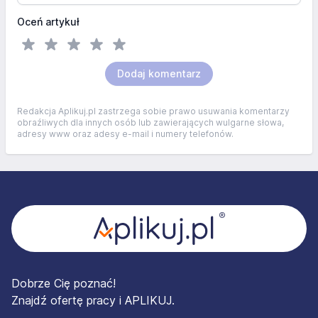
Oceń artykuł
Dodaj komentarz
Redakcja Aplikuj.pl zastrzega sobie prawo usuwania komentarzy
obraźliwych dla innych osób lub zawierających wulgarne słowa,
adresy www oraz adesy e-mail i numery telefonów.
Stopka
Dobrze Cię poznać!
Znajdź ofertę pracy i APLIKUJ.