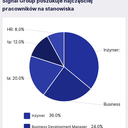
Signal Group poszukuje najczęściej
pracowników na stanowiska
 ds. HR: 8.0%
amista: 12.0%
Inżynier: 36
klienta: 20.0%
Business De
36.0%
Inżynier
24.0%
Business Development Manager