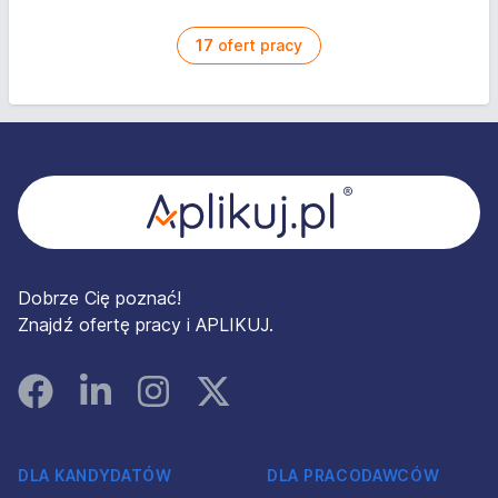
17
ofert pracy
Stopka
Dobrze Cię poznać!
Znajdź ofertę pracy i APLIKUJ.
Facebook
Linked In
Instagram
Instagram
DLA KANDYDATÓW
DLA PRACODAWCÓW