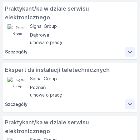
Praktykant/ka w dziale serwisu
elektronicznego
Signal Group
Dąbrowa
umowa o pracę
Szczegóły
Zakres obowiązków
Ekspert ds instalacji teletechnicznych
Signal Group
Czego się u nas nauczysz:
Poznań
· Napraw sprzętu elektronicznego
· Wgrywania oprogramowania do urządzeń
umowa o pracę
elektronicznych
Szczegóły
Wymagania
Zakres obowiązków
Praktykant/ka w dziale serwisu
Nasze wymagania:
elektronicznego
Twój zakres obowiązków
· Status studenta
Signal Group