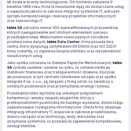
lat działa w branży technologicznej. Od momentu założenia 9
kwietnia 1989 roku, firma ta nieustannie dąży do dostarczania usług
o najwyższej jakości w zakresie integracji systemów IT, wdrożeń
sprzętu komputerowego, realizacji projektów informatycznych
oraz outsourcingu IT.
talex
SA
zatrudnia niemal 300 wykwalifikowanych pracowników,
których zaangażowanie jest istotnym elementem sukcesu
przedsiębiorstwa. Właścicielem nowoczesnych ośrodków
przetwarzania danych,
talex
Data Center
, firma posiada dwa
centra, które dysponują certyfikatami EN 50600 oraz ISO 22237
klasy czwartej, co zapewnia bezpieczeństwo oraz niezawodność
świadczonych usług.
Jako spółka notowana na Giełdzie Papierów Wartościowych,
talex
SA
zyskała zaufanie i uznanie na rynku, co odzwierciedla jej
stabilność finansowa oraz transparentność działania. Kluczowi
akcjonariusze, w tym centralni członkowie zarządu oraz spółka
Integrale It sp. z o.o., są związani z firmą od lat, co świadczy o
solidnych podstawach oraz przemyślanej strategii rozwoju.
Przedsiębiorstwo wyróżnia się unikalnym połączeniem
kompetencji i wiedzy zespołu ekspertów, którzy z
profesjonalizmem podchodzą do każdego wyzwania, dostarczając
zaawansowane rozwiązania informatyczne. Oferta firmy obejmuje
integrację infrastruktury IT, wsparcie w zakresie projektowania,
doboru narzędzi oraz technologii, testy, wdrożenia oraz
utrzymanie systemów, co pozwala na zapewnienie kompleksowej
obsługi klientów.