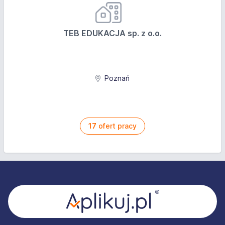
TEB EDUKACJA sp. z o.o.
Poznań
17
ofert pracy
Stopka