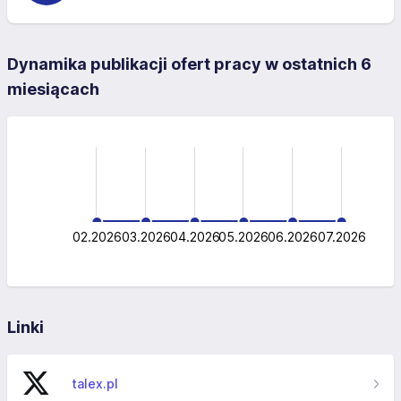
Dynamika publikacji ofert pracy w ostatnich 6
miesiącach
-0.5
-1.0
1.5
1.0
0.5
0.5
0
02.2026
03.2026
04.2026
L
05.2026
06.2026
07.2026
Linki
talex.pl