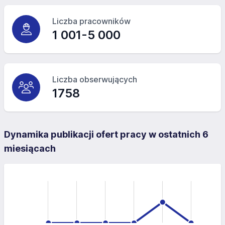
Liczba pracowników
1 001-5 000
Liczba obserwujących
1758
Dynamika publikacji ofert pracy w ostatnich 6
miesiącach
-4
-2
-1
6
4
0
2
0