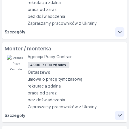
rekrutacja zdalna
praca od zaraz
bez doświadczenia
Zapraszamy pracowników z Ukrainy
Szczegóły
Zakres obowiązków
Monter / monterka
Agencja Pracy Contrain
Przyjmowanie i wydawanie towaru zgodnie z
4 900-7 000 zł
/ mies.
dokumentacją magazynową
Ostaszewo
Kompletowanie zamówień oraz przygotowanie ich
umowa o pracę tymczasową
do wysyłki
rekrutacja zdalna
Kontrola stanów magazynowych
praca od zaraz
Dbanie o porządek i organizację miejsca pracy
bez doświadczenia
Obsługa wózków jezdniowych podnośnikowych, w
Zapraszamy pracowników z Ukrainy
tym specjalistycznych
Szczegóły
Współpraca z innymi działami firmy
Zakres obowiązków