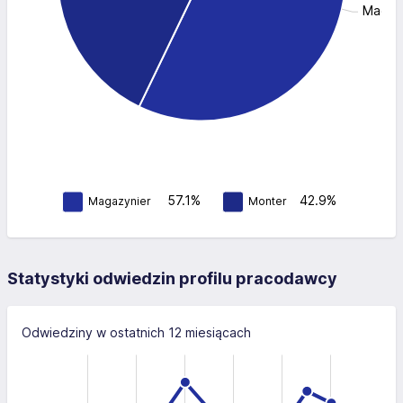
Magazy
57.1%
42.9%
Magazynier
Monter
Statystyki odwiedzin profilu pracodawcy
Odwiedziny w ostatnich 12 miesiącach
-100
150
-40
-50
-20
100
100
50