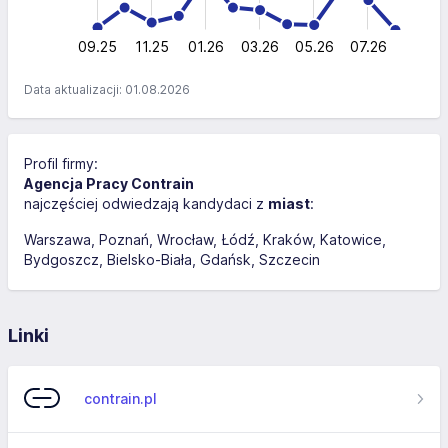
0
09.25
11.25
01.26
03.26
L
05.26
07.26
Data aktualizacji: 01.08.2026
Profil firmy:
Agencja Pracy Contrain
najczęściej odwiedzają kandydaci z
miast
:
Warszawa
Poznań
Wrocław
Łódź
Kraków
Katowice
Bydgoszcz
Bielsko-Biała
Gdańsk
Szczecin
Linki
contrain.pl