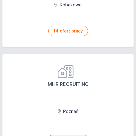
zgrany zespół, który zawsze pomoże
na każdym etapie
Robakowo
zapewniamy legalne zatrudnienie na podstawie
stabilna współpraca – idealna oferta, jeśli szukasz
umowy o pracę tymczasową
oraz ubezpieczenie
pracy na dłużej!
na terenie Polski
1500 zł za polecenie pracownika z uprawnieniami
1500 zł za polecenie pracownika z
14
ofert pracy
i/lub finansowane szkolenie UDT
— więcej
uprawnieniami i/lub finansowane szkolenie UDT
szczegółów poznasz w artykule
— więcej szczegółów poznasz w artykule
MHR RECRUITING
Poznań