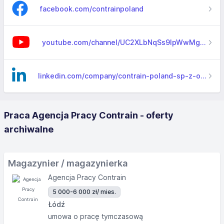
facebook.com/contrainpoland
youtube.com/channel/UC2XLbNqSs9lpWwMgUxVkifA
linkedin.com/company/contrain-poland-sp-z-o-o
Praca Agencja Pracy Contrain - oferty
archiwalne
Magazynier / magazynierka
Agencja Pracy Contrain
5 000-6 000 zł
/ mies.
Łódź
umowa o pracę tymczasową