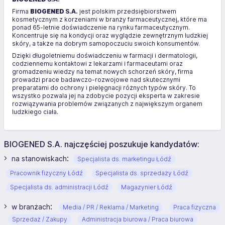
Firma
BIOGENED
S.A.
jest polskim przedsiębiorstwem
kosmetycznym z korzeniami w branży farmaceutycznej, które ma
ponad 65-letnie doświadczenie na rynku farmaceutycznym.
Koncentruje się na kondycji oraz wyglądzie zewnętrznym ludzkiej
skóry, a także na dobrym samopoczuciu swoich konsumentów.
Dzięki długoletniemu doświadczeniu w farmacji i dermatologii,
codziennemu kontaktowi z lekarzami i farmaceutami oraz
gromadzeniu wiedzy na temat nowych schorzeń skóry, firma
prowadzi prace badawczo-rozwojowe nad skutecznymi
preparatami do ochrony i pielęgnacji różnych typów skóry. To
wszystko pozwala jej na zdobycie pozycji eksperta w zakresie
rozwiązywania problemów związanych z największym organem
ludzkiego ciała.
BIOGENED S.A. najczęściej poszukuje kandydatów:
:
na stanowiskach
Specjalista ds. marketingu Łódź
Pracownik fizyczny Łódź
Specjalista ds. sprzedaży Łódź
Specjalista ds. administracji Łódź
Magazynier Łódź
:
w branżach
Media / PR / Reklama / Marketing
Praca fizyczna
Sprzedaż / Zakupy
Administracja biurowa / Praca biurowa