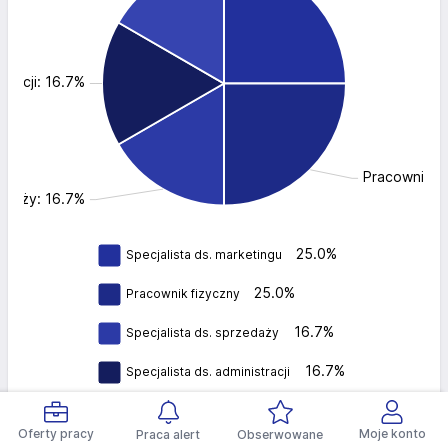
stracji: 16.7%
Pracownik f
zedaży: 16.7%
25.0%
Specjalista ds. marketingu
25.0%
Pracownik fizyczny
16.7%
Specjalista ds. sprzedaży
16.7%
Specjalista ds. administracji
16.7%
Magazynier
Oferty pracy
Moje konto
Praca alert
Obserwowane