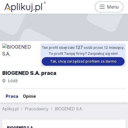
Menu
127
Ten profil obejrzało
osób przez 12 miesięcy.
To profil Twojej firmy? Zaopiekuj się nim!
Tak, chcę zarządzać profilem za darmo
BIOGENED S.A. praca
Łódź
Praca
Opinie
Aplikuj.pl
Pracodawcy
BIOGENED S.A.
BIOGENED
S.A.