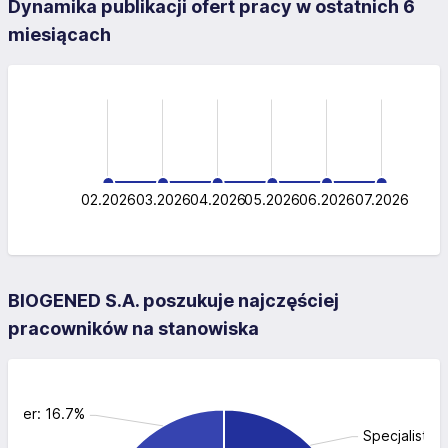
Dynamika publikacji ofert pracy w ostatnich 6
miesiącach
-0.5
-1.0
1.5
1.0
0.5
0.5
0
02.2026
03.2026
04.2026
L
05.2026
06.2026
07.2026
BIOGENED S.A. poszukuje najczęściej
pracowników na stanowiska
ynier: 16.7%
Specjalista 