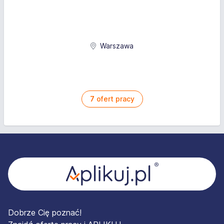
Warszawa
7
ofert pracy
Stopka
Dobrze Cię poznać!