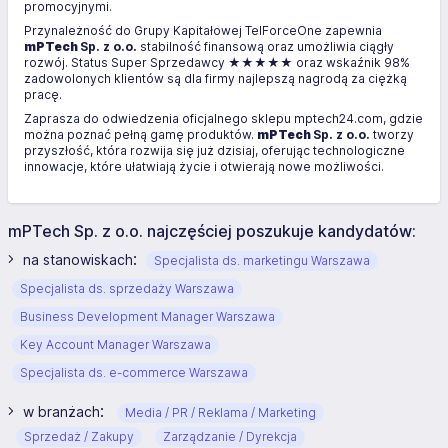
promocyjnymi.
Przynależność do Grupy Kapitałowej TelForceOne zapewnia
mPTech
Sp. z o.o.
stabilność finansową oraz umożliwia ciągły
rozwój. Status Super Sprzedawcy ★★★★★ oraz wskaźnik 98%
zadowolonych klientów są dla firmy najlepszą nagrodą za ciężką
pracę.
Zaprasza do odwiedzenia oficjalnego sklepu mptech24.com, gdzie
można poznać pełną gamę produktów.
mPTech
Sp. z o.o.
tworzy
przyszłość, która rozwija się już dzisiaj, oferując technologiczne
innowacje, które ułatwiają życie i otwierają nowe możliwości.
mPTech Sp. z o.o. najczęściej poszukuje kandydatów:
:
na stanowiskach
Specjalista ds. marketingu Warszawa
Specjalista ds. sprzedaży Warszawa
Business Development Manager Warszawa
Key Account Manager Warszawa
Specjalista ds. e-commerce Warszawa
:
w branżach
Media / PR / Reklama / Marketing
Sprzedaż / Zakupy
Zarządzanie / Dyrekcja