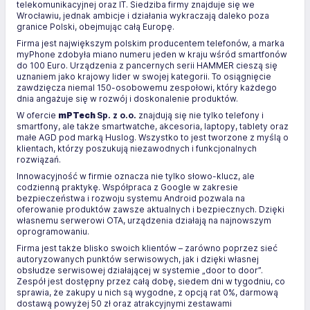
telekomunikacyjnej oraz IT. Siedziba firmy znajduje się we
Wrocławiu, jednak ambicje i działania wykraczają daleko poza
granice Polski, obejmując całą Europę.
Firma jest największym polskim producentem telefonów, a marka
myPhone zdobyła miano numeru jeden w kraju wśród smartfonów
do 100 Euro. Urządzenia z pancernych serii HAMMER cieszą się
uznaniem jako krajowy lider w swojej kategorii. To osiągnięcie
zawdzięcza niemal 150-osobowemu zespołowi, który każdego
dnia angażuje się w rozwój i doskonalenie produktów.
W ofercie
mPTech
Sp. z o.o.
znajdują się nie tylko telefony i
smartfony, ale także smartwatche, akcesoria, laptopy, tablety oraz
małe AGD pod marką Huslog. Wszystko to jest tworzone z myślą o
klientach, którzy poszukują niezawodnych i funkcjonalnych
rozwiązań.
Innowacyjność w firmie oznacza nie tylko słowo-klucz, ale
codzienną praktykę. Współpraca z Google w zakresie
bezpieczeństwa i rozwoju systemu Android pozwala na
oferowanie produktów zawsze aktualnych i bezpiecznych. Dzięki
własnemu serwerowi OTA, urządzenia działają na najnowszym
oprogramowaniu.
Firma jest także blisko swoich klientów – zarówno poprzez sieć
autoryzowanych punktów serwisowych, jak i dzięki własnej
obsłudze serwisowej działającej w systemie „door to door”.
Zespół jest dostępny przez całą dobę, siedem dni w tygodniu, co
sprawia, że zakupy u nich są wygodne, z opcją rat 0%, darmową
dostawą powyżej 50 zł oraz atrakcyjnymi zestawami