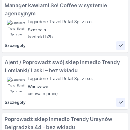
Manager kawiarni So! Coffee w systemie
agencyjnym
Lagardere Travel Retail Sp. z o.o.
Szczecin
kontrakt b2b
Szczegóły
Zakres obowiązków
Ajent / Poprowadź swój sklep Inmedio Trendy
Łomianki/ Laski – bez wkładu
Prowadzenie kawiarni zgodnie ze standardami sieci
Lagardere Travel Retail Sp. z o.o.
Rekrutacja załogi
Warszawa
Zamawianie towaru
umowa o pracę
Sporządzanie inwentaryzacji
Szczegóły
Profesjonalne podejście do obsługi gościa
Budowanie sprzedaży
Zakres obowiązków
Poprowadź sklep Inmedio Trendy Ursynów
Wymagania
Belgradzka 44 - bez wkładu