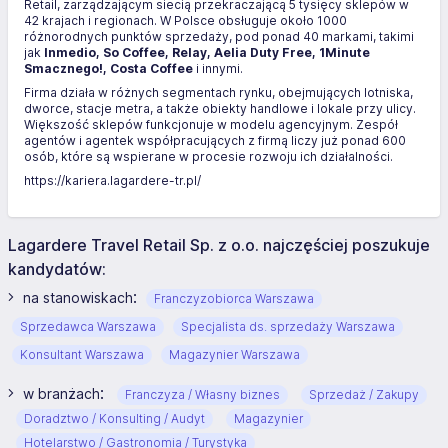
Retail, zarządzającym siecią przekraczającą 5 tysięcy sklepów w
42 krajach i regionach. W Polsce obsługuje około 1000
różnorodnych punktów sprzedaży, pod ponad 40 markami, takimi
jak
Inmedio, So Coffee, Relay, Aelia Duty Free, 1Minute
Smacznego!, Costa Coffee
i innymi.
Firma działa w różnych segmentach rynku, obejmujących lotniska,
dworce, stacje metra, a także obiekty handlowe i lokale przy ulicy.
Większość sklepów funkcjonuje w modelu agencyjnym. Zespół
agentów i agentek współpracujących z firmą liczy już ponad 600
osób, które są wspierane w procesie rozwoju ich działalności.
https://kariera.lagardere-tr.pl/
Lagardere Travel Retail Sp. z o.o. najczęściej poszukuje
kandydatów:
:
na stanowiskach
Franczyzobiorca Warszawa
Sprzedawca Warszawa
Specjalista ds. sprzedaży Warszawa
Konsultant Warszawa
Magazynier Warszawa
:
w branżach
Franczyza / Własny biznes
Sprzedaż / Zakupy
Doradztwo / Konsulting / Audyt
Magazynier
Hotelarstwo / Gastronomia / Turystyka