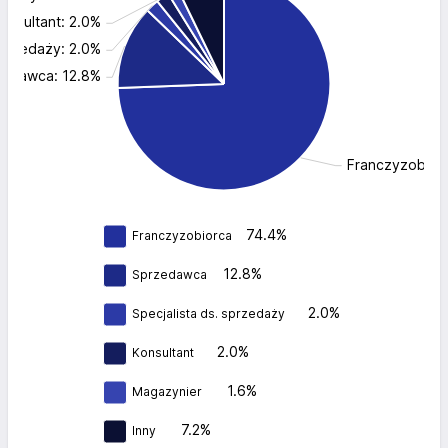
onsultant: 2.0%
sprzedaży: 2.0%
zedawca: 12.8%
Franczyzobior
74.4%
Franczyzobiorca
12.8%
Sprzedawca
2.0%
Specjalista ds. sprzedaży
2.0%
Konsultant
1.6%
Magazynier
7.2%
Inny