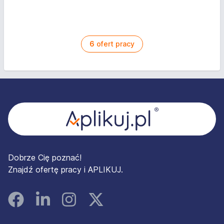
6
ofert pracy
Stopka
Dobrze Cię poznać!
Znajdź ofertę pracy i APLIKUJ.
Facebook
Linked In
Instagram
Instagram