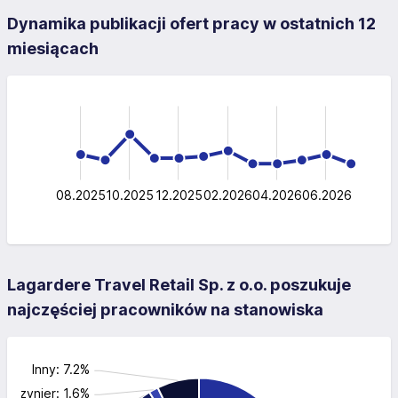
Dynamika publikacji ofert pracy w ostatnich 12
miesiącach
-40
-20
-10
60
40
40
20
0
08.2025
10.2025
12.2025
02.2026
L
04.2026
06.2026
Lagardere Travel Retail Sp. z o.o. poszukuje
najczęściej pracowników na stanowiska
Inny: 7.2%
gazynier: 1.6%