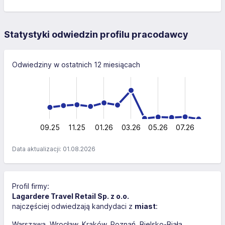
Statystyki odwiedzin profilu pracodawcy
Odwiedziny w ostatnich 12 miesiącach
-400
-200
-100
600
400
400
200
0
09.25
11.25
01.26
03.26
L
05.26
07.26
Data aktualizacji: 01.08.2026
Profil firmy:
Lagardere Travel Retail Sp. z o.o.
najczęściej odwiedzają kandydaci z
miast
:
Warszawa
Wrocław
Kraków
Poznań
Bielsko-Biała