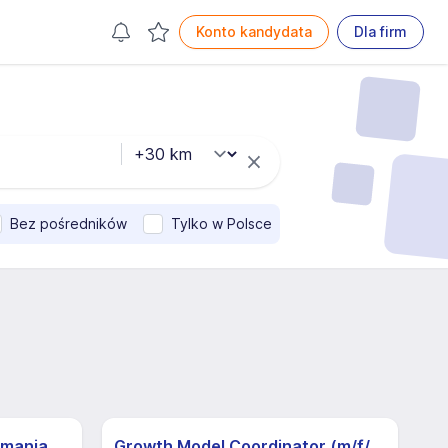
Konto kandydata
Dla firm
Bez pośredników
Tylko w Polsce
Automatyk w dziale utrzymania ruchu
Growth Model Coordinator (m/f/d)