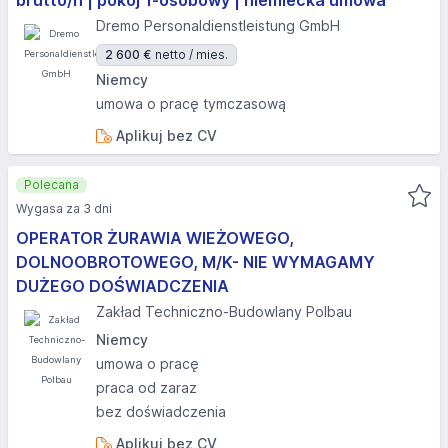
brutto/h | pokój 1-osobowy | niemiecka umowa
Dremo Personaldienstleistung GmbH
2 600 €
netto / mies.
Niemcy
umowa o pracę tymczasową
Aplikuj bez CV
Polecana
Wygasa za 3 dni
OPERATOR ŻURAWIA WIEŻOWEGO,
DOLNOOBROTOWEGO, M/K- NIE WYMAGAMY
DUŻEGO DOŚWIADCZENIA
Zakład Techniczno-Budowlany Polbau
Niemcy
umowa o pracę
praca od zaraz
bez doświadczenia
Aplikuj bez CV