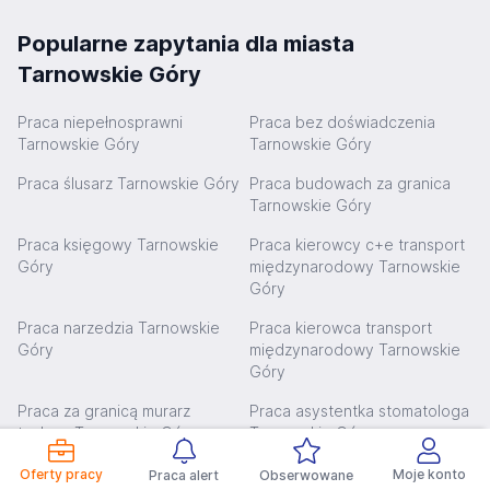
Popularne zapytania dla miasta
Tarnowskie Góry
Praca niepełnosprawni
Praca bez doświadczenia
Tarnowskie Góry
Tarnowskie Góry
Praca ślusarz Tarnowskie Góry
Praca budowach za granica
Tarnowskie Góry
Praca księgowy Tarnowskie
Praca kierowcy c+e transport
Góry
międzynarodowy Tarnowskie
Góry
Praca narzedzia Tarnowskie
Praca kierowca transport
Góry
międzynarodowy Tarnowskie
Góry
Praca za granicą murarz
Praca asystentka stomatologa
tynkarz Tarnowskie Góry
Tarnowskie Góry
Praca kierowca kat b
Praca bez wykształcenia
Oferty pracy
Moje konto
Praca alert
Obserwowane