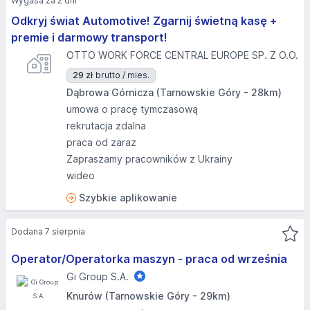
Wygasa za 2 dni
Odkryj świat Automotive! Zgarnij świetną kasę +
premie i darmowy transport!
OTTO WORK FORCE CENTRAL EUROPE SP. Z O.O.
29 zł
brutto / mies.
Dąbrowa Górnicza (Tarnowskie Góry - 28km)
umowa o pracę tymczasową
rekrutacja zdalna
praca od zaraz
Zapraszamy pracowników z Ukrainy
wideo
Szybkie aplikowanie
Dodana 7 sierpnia
Operator/Operatorka maszyn - praca od września
Gi Group S.A.
Knurów (Tarnowskie Góry - 29km)