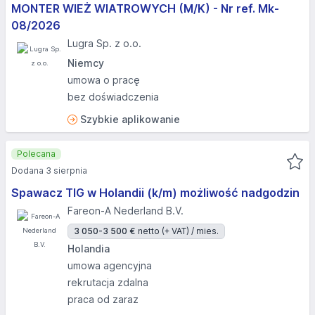
MONTER WIEŻ WIATROWYCH (M/K) - Nr ref. Mk-
08/2026
Lugra Sp. z o.o.
Niemcy
umowa o pracę
bez doświadczenia
Szybkie aplikowanie
Polecana
Dodana 3 sierpnia
Spawacz TIG w Holandii (k/m) możliwość nadgodzin
Fareon-A Nederland B.V.
3 050-3 500 €
netto (+ VAT) / mies.
Holandia
umowa agencyjna
rekrutacja zdalna
praca od zaraz