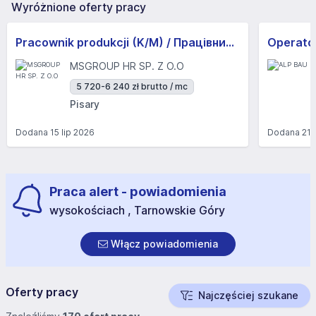
Wyróżnione oferty pracy
Pracownik produkcji (K/M) / Працівники продукції Huber-Suhner (K/M)
Operator
MSGROUP HR SP. Z O.O
5 720-6 240 zł brutto / mc
Pisary
Dodana
15 lip 2026
Dodana
21 
Praca alert - powiadomienia
wysokościach , Tarnowskie Góry
Włącz powiadomienia
Oferty pracy
Najczęściej szukane