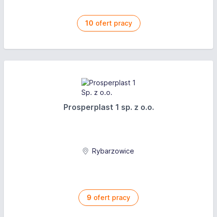
dodatek w wysokości 18% od płacy zasadniczej.
Miesięczna premia regulaminowa,
10
ofert pracy
Nagrody (Kaizen – Program Pomysłów
Pracowniczych, Nagroda Zero Absencji, Nagroda
BHP, Nagroda uznaniowa),
Dofinansowanie do posiłków,
Dofinansowanie do karty Multisport.
Prosperplast 1 sp. z o.o.
Rybarzowice
9
ofert pracy