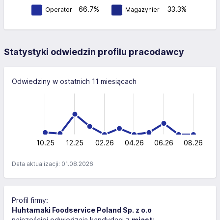
66.7%
33.3%
Operator
Magazynier
Statystyki odwiedzin profilu pracodawcy
Odwiedziny w ostatnich 11 miesiącach
-40
-20
-10
60
40
40
20
0
10.25
12.25
02.26
L
04.26
06.26
08.26
Data aktualizacji: 01.08.2026
Profil firmy:
Huhtamaki Foodservice Poland Sp. z o.o
najczęściej odwiedzają kandydaci z
miast
: