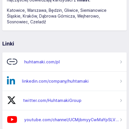
Katowice
Warszawa
Będzin
Gliwice
Siemianowice
Śląskie
Kraków
Dąbrowa Górnicza
Wejherowo
Sosnowiec
Czeladź
Linki
huhtamaki.com/pl
linkedin.com/company/huhtamaki
twitter.com/HuhtamakiGroup
youtube.com/channel/UCMjbmyyCwMaYpSLV44wwSYA