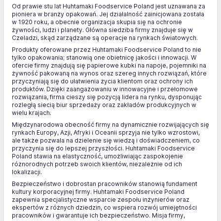
Od prawie stu lat Huhtamaki Foodservice Poland jest uznawana za
pioniera w branży opakowań. Jej działalność zainicjowana została
w 1920 roku, a obecnie organizacja skupia się na ochronie
żywności, ludzi i planety. Główna siedziba firmy znajduje się w
Czeladzi, skąd zarządzane są operacje na rynkach światowych.
Produkty oferowane przez Huhtamaki Foodservice Poland to nie
tylko opakowania; stanowią one obietnicę jakości i innowacji. W
ofercie firmy znajdują się papierowe kubki na napoje, pojemniki na
żywność pakowaną na wynos oraz szereg innych rozwiązań, które
przyczyniają się do ułatwienia życia klientom oraz ochrony ich
produktów. Dzięki zaangażowaniu w innowacyjne i przełomowe
rozwiązania, firma cieszy się pozycją lidera na rynku, dysponując
rozległą siecią biur sprzedaży oraz zakładów produkcyjnych w
wielu krajach.
Międzynarodowa obecność firmy na dynamicznie rozwijających się
rynkach Europy, Azji, Afryki i Oceanii sprzyja nie tylko wzrostowi,
ale także pozwala na dzielenie się wiedzą i doświadczeniem, co
przyczynia się do lepszej przyszłości. Huhtamaki Foodservice
Poland stawia na elastyczność, umożliwiając zaspokojenie
różnorodnych potrzeb swoich klientów, niezależnie od ich
lokalizacji.
Bezpieczeństwo i dobrostan pracowników stanowią fundament
kultury korporacyjnej firmy. Huhtamaki Foodservice Poland
zapewnia specjalistyczne wsparcie zespołu inżynierów oraz
ekspertów z różnych dziedzin, co wspiera rozwój umiejętności
pracowników i gwarantuje ich bezpieczeństwo. Misja firmy,