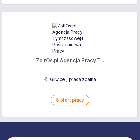
ZoltOs.pl Agencja Pracy T...
Gliwice / praca zdalna
8
ofert pracy
Stopka