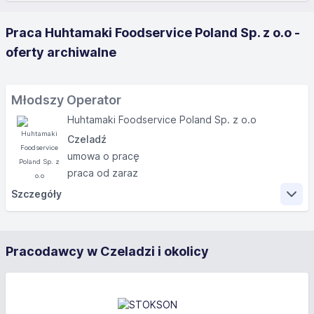
Praca Huhtamaki Foodservice Poland Sp. z o.o -
oferty archiwalne
Młodszy Operator
Huhtamaki Foodservice Poland Sp. z o.o
Czeladź
umowa o pracę
praca od zaraz
Szczegóły
Zakres obowiązków
Pracodawcy w Czeladzi i okolicy
Obsługa maszyn produkcyjnych – właściwe
ustawianie parametrów, rozwiązywanie bieżących
problemów, terminowa realizacja zadań