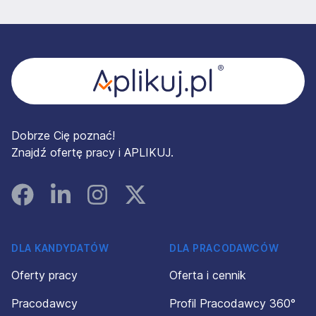
Stopka
Dobrze Cię poznać!
Znajdź ofertę pracy i APLIKUJ.
Facebook
Linked In
Instagram
Instagram
DLA KANDYDATÓW
DLA PRACODAWCÓW
Oferty pracy
Oferta i cennik
Pracodawcy
Profil Pracodawcy 360°