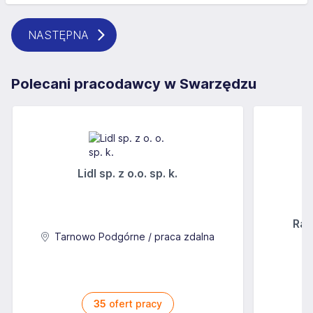
NASTĘPNA
Polecani pracodawcy w Swarzędzu
Lidl sp. z o.o. sp. k.
Rab
Tarnowo Podgórne / praca zdalna
35
ofert pracy