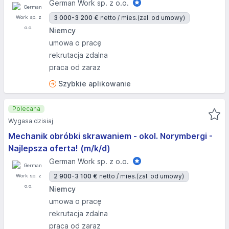
German Work sp. z o.o.
3 000-3 200 €
netto / mies.
(zal. od umowy)
Niemcy
umowa o pracę
rekrutacja zdalna
praca od zaraz
Szybkie aplikowanie
Polecana
Wygasa dzisiaj
Mechanik obróbki skrawaniem - okol. Norymbergi -
Najlepsza oferta! (m/k/d)
German Work sp. z o.o.
2 900-3 100 €
netto / mies.
(zal. od umowy)
Niemcy
umowa o pracę
rekrutacja zdalna
praca od zaraz