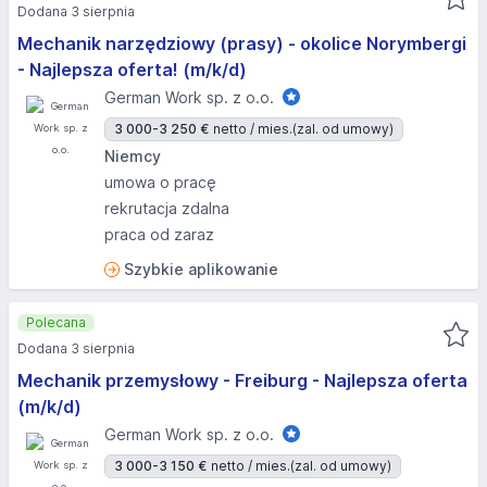
Dodana 3 sierpnia
Mechanik narzędziowy (prasy) - okolice Norymbergi
- Najlepsza oferta! (m/k/d)
German Work sp. z o.o.
3 000-3 250 €
netto / mies.
(zal. od umowy)
Niemcy
umowa o pracę
rekrutacja zdalna
praca od zaraz
Szybkie aplikowanie
Polecana
Dodana 3 sierpnia
Mechanik przemysłowy - Freiburg - Najlepsza oferta
(m/k/d)
German Work sp. z o.o.
3 000-3 150 €
netto / mies.
(zal. od umowy)