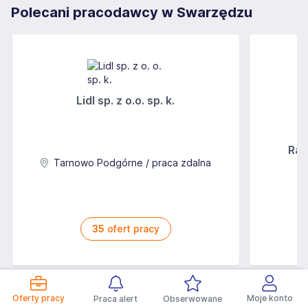
Polecani pracodawcy w Swarzędzu
Lidl sp. z o.o. sp. k.
Rab
Tarnowo Podgórne / praca zdalna
35
ofert pracy
Oferty pracy
Moje konto
Praca alert
Obserwowane
Praca w sąsiednich miejscowościach