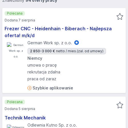
Znaleźliśmy
94 oferty pracy
Polecana
Dodana 7 sierpnia
Frezer CNC - Heidenhain - Biberach - Najlepsza
oferta! m/k/d
German Work sp. z o.o.
2 850-3 000 €
netto / mies.
(zal. od umowy)
Niemcy
umowa o pracę
rekrutacja zdalna
praca od zaraz
Szybkie aplikowanie
Polecana
Dodana 5 sierpnia
Technik Mechanik
Odlewnia Kutno Sp. z o.o.