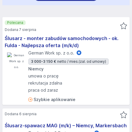
Polecana
Dodana 7 sierpnia
Ślusarz - monter zabudów samochodowych - ok.
Fulda - Najlepsza oferta (m/k/d)
German Work sp. z o.o.
3 000-3 150 €
netto / mies.
(zal. od umowy)
Niemcy
umowa o pracę
rekrutacja zdalna
praca od zaraz
Szybkie aplikowanie
Dodana 6 sierpnia
Ślusarz-spawacz MAG (m/k) – Niemcy, Markersbach