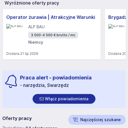
Wyróżnione oferty pracy
Operator żurawia | Atrakcyjne Warunki
Brygadzi
ALP BAU
3 500-4 500 € brutto / mc
Niemcy
Dodana
21 lip 2026
Dodana
20 
Praca alert - powiadomienia
- narzędzia, Swarzędz
Włącz powiadomienia
Oferty pracy
Najczęściej szukane