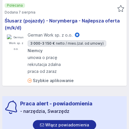
Polecana
Dodana 7 sierpnia
Ślusarz (pojazdy) - Norymberga - Najlepsza oferta
(m/k/d)
German Work sp. z o.o.
3 000-3 150 €
netto / mies.
(zal. od umowy)
Niemcy
umowa o pracę
rekrutacja zdalna
praca od zaraz
Szybkie aplikowanie
Praca alert - powiadomienia
- narzędzia, Swarzędz
Włącz powiadomienia