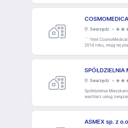
COSMOMEDICAL
Swarzędz
```html CosmoMedical 
2014 roku, misją tej p
SPÓŁDZIELNIA
Swarzędz
Spółdzielnia Mieszkan
wachlarz usług związan
ASMEX sp. z o.o