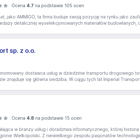
Ocena
4.7
na podstawie 105 ocen
at, jako AMMIGO, ta firma buduje swoją pozycję na rynku jako zauf
zedaży detalicznej wyselekcjonowanych materiałów budowlanych, izo
rt sp. z o.o.
 renomowany dostawca usług w dziedzinie transportu drogowego tow
e znajduje się główna siedziba. W ciągu tych lat Imperial Transpor
Ocena
4.8
na podstawie 15 ocen
ałająca w branży usług i doradztwa informatycznego, której histori
ionie Wielkopolski. Z niewielkiego zespołu pasjonatów technologii f