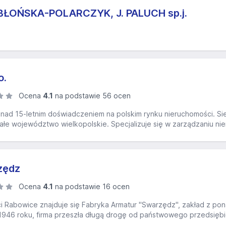
BŁOŃSKA-POLARCZYK, J. PALUCH sp.j.
o.
Ocena
4.1
na podstawie 56 ocen
onad 15-letnim doświadczeniem na polskim rynku nieruchomości. Sied
całe województwo wielkopolskie. Specjalizuje się w zarządzaniu ni
zędz
Ocena
4.1
na podstawie 16 ocen
i Rabowice znajduje się Fabryka Armatur "Swarzędz", zakład z pona
946 roku, firma przeszła długą drogę od państwowego przedsiębior