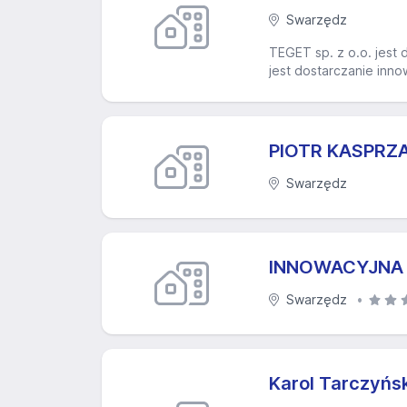
Swarzędz
TEGET sp. z o.o. jest 
jest dostarczanie inno
PIOTR KASPRZ
Swarzędz
INNOWACYJNA 
Swarzędz
Karol Tarczyńs