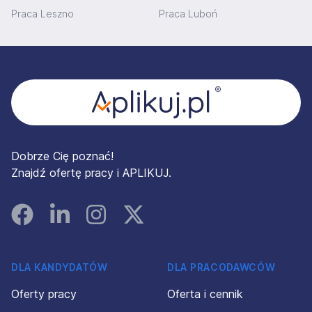
Praca Leszno
Praca Luboń
Stopka
Dobrze Cię poznać!
Znajdź ofertę pracy i APLIKUJ.
Facebook
Linked In
Instagram
Instagram
DLA KANDYDATÓW
DLA PRACODAWCÓW
Oferty pracy
Oferta i cennik