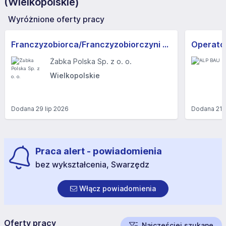
(Wielkopolskie)
Wyróżnione oferty pracy
Franczyzobiorca/Franczyzobiorczyni sklepu Żabka
Operator
Żabka Polska Sp. z o. o.
Wielkopolskie
Dodana
29 lip 2026
Dodana
21 
Praca alert - powiadomienia
bez wykształcenia, Swarzędz
Włącz powiadomienia
Oferty pracy
Najczęściej szukane