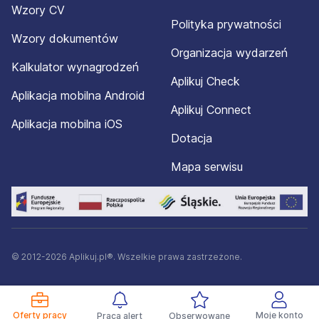
Wzory CV
Polityka prywatności
Wzory dokumentów
Organizacja wydarzeń
Kalkulator wynagrodzeń
Aplikuj Check
Aplikacja mobilna Android
Aplikuj Connect
Aplikacja mobilna iOS
Dotacja
Mapa serwisu
© 2012-2026 Aplikuj.pl®. Wszelkie prawa zastrzeżone.
Oferty pracy
Moje konto
Praca alert
Obserwowane