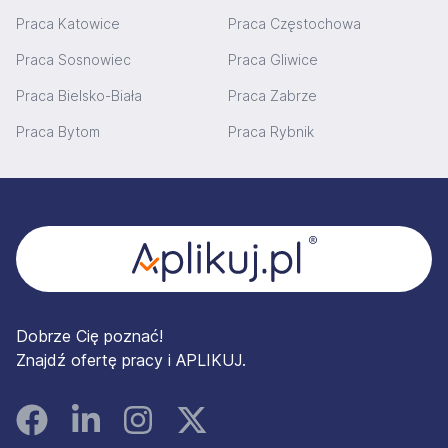
Praca Katowice
Praca Częstochowa
Praca Sosnowiec
Praca Gliwice
Praca Bielsko-Biała
Praca Zabrze
Praca Bytom
Praca Rybnik
Stopka
Dobrze Cię poznać!
Znajdź ofertę pracy i APLIKUJ.
Facebook
Linked In
Instagram
Instagram