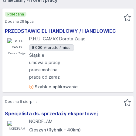
Znaleźliśmy
41 ofert pracy
Polecana
Dodana 29 lipca
PRZEDSTAWICIEL HANDLOWY / HANDLOWIEC
P.H.U. GAMAX Dorota Zając
8 000 zł
brutto / mies.
Śląskie
umowa o pracę
praca mobilna
praca od zaraz
Szybkie aplikowanie
Dodana 6 sierpnia
Specjalista ds. sprzedaży eksportowej
NORDFLAM
Cieszyn (Rybnik - 40km)