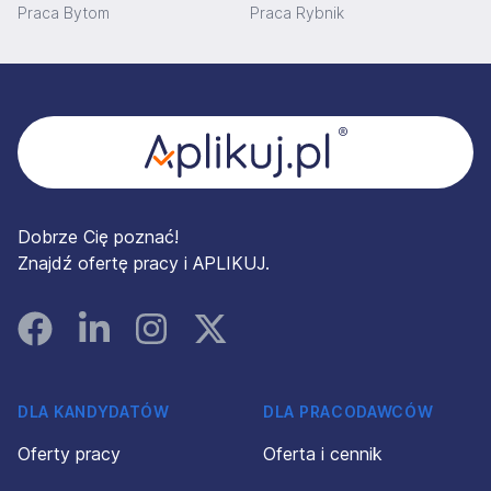
Praca Bytom
Praca Rybnik
Stopka
Dobrze Cię poznać!
Znajdź ofertę pracy i APLIKUJ.
Facebook
Linked In
Instagram
Instagram
DLA KANDYDATÓW
DLA PRACODAWCÓW
Oferty pracy
Oferta i cennik