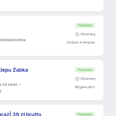
z
Polecana
Obserwuj
doświadczenia
Dodana 4 sierpnia
klepu Żabka
Polecana
Obserwuj
a od zaraz
Wygasa jutro
y
raz| 39 zł brutto
Polecana