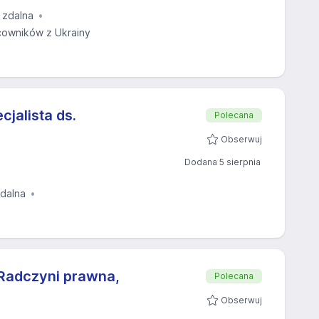
 zdalna
owników z Ukrainy
cjalista ds.
Polecana
Obserwuj
Dodana 5 sierpnia
zdalna
Radczyni prawna,
Polecana
Obserwuj