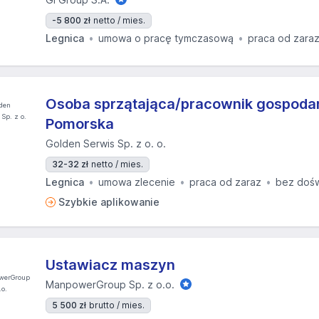
-5 800 zł
netto / mies.
Legnica
umowa o pracę tymczasową
praca od zara
Osoba sprzątająca/pracownik gospodarc
Pomorska
Golden Serwis Sp. z o. o.
32-32 zł
netto / mies.
Legnica
umowa zlecenie
praca od zaraz
bez doś
Szybkie aplikowanie
Ustawiacz maszyn
ManpowerGroup Sp. z o.o.
5 500 zł
brutto / mies.