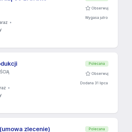
Obserwuj
Wygasa jutro
araz
y
dukcji
Polecana
ŚCIĄ
Obserwuj
Dodana 31 lipca
raz
y
 (umowa zlecenie)
Polecana