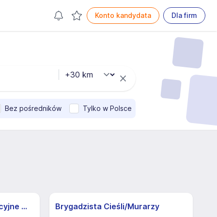
Konto kandydata
Dla firm
Bez pośredników
Tylko w Polsce
Operator żurawia | Atrakcyjne Warunki
Brygadzista Cieśli/Murarzy