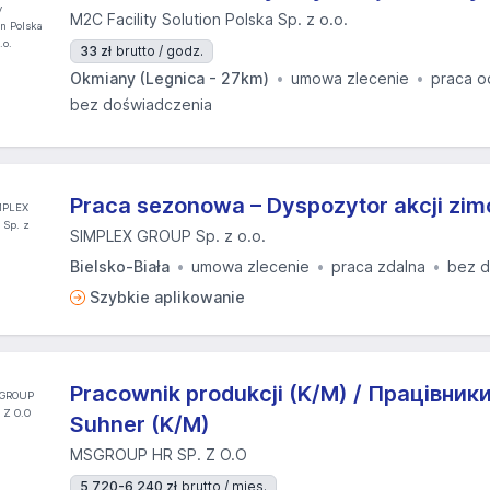
M2C Facility Solution Polska Sp. z o.o.
33 zł
brutto / godz.
Okmiany (Legnica - 27km)
umowa zlecenie
praca o
bez doświadczenia
Praca sezonowa – Dyspozytor akcji zi
SIMPLEX GROUP Sp. z o.o.
Bielsko-Biała
umowa zlecenie
praca zdalna
bez d
Szybkie aplikowanie
Pracownik produkcji (K/M) / Працівник
Suhner (K/M)
MSGROUP HR SP. Z O.O
5 720-6 240 zł
brutto / mies.