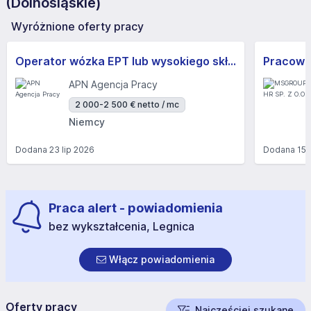
(Dolnośląskie)
Wyróżnione oferty pracy
Operator wózka EPT lub wysokiego składowania (m/k) z prawem jazdy, możliwe nadgodziny
APN Agencja Pracy
2 000-2 500 € netto / mc
Niemcy
Dodana
23 lip 2026
Dodana
15 
Praca alert - powiadomienia
bez wykształcenia, Legnica
Włącz powiadomienia
Oferty pracy
Najczęściej szukane