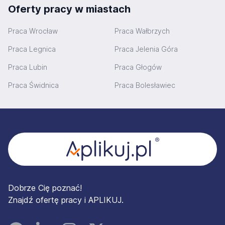
Oferty pracy w miastach
Praca Wrocław
Praca Wałbrzych
Praca Legnica
Praca Jelenia Góra
Praca Lubin
Praca Głogów
Praca Świdnica
Praca Bolesławiec
Stopka
Dobrze Cię poznać!
Znajdź ofertę pracy i APLIKUJ.