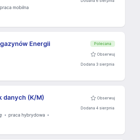
Dodana 6 sierpnia
praca mobilna
agazynów Energii
Polecana
Obserwuj
Dodana 3 sierpnia
yk danych (K/M)
Obserwuj
Dodana 4 sierpnia
ę
praca hybrydowa