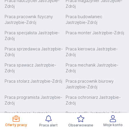
Praca nauczyciel Jastrzębie-
Praca magazynier Jastrzębie-
Zdrój
Zdrój
Praca pracownik fizyczny
Praca budowlaniec
Jastrzębie-Zdrój
Jastrzębie-Zdrój
Praca specjalista Jastrzębie-
Praca monter Jastrzębie-Zdrój
Zdrój
Praca sprzedawca Jastrzębie-
Praca kierowca Jastrzębie-
Zdrój
Zdrój
Praca spawacz Jastrzębie-
Praca mechanik Jastrzębie-
Zdrój
Zdrój
Praca stolarz Jastrzębie-Zdrój
Praca pracownik biurowy
Jastrzębie-Zdrój
Praca programista Jastrzębie-
Praca ochroniarz Jastrzębie-
Zdrój
Zdrój
Praca barman Jastrzębie-
Praca grafik Jastrzębie-Zdrój
Zdrój
Oferty pracy
Moje konto
Praca alert
Obserwowane