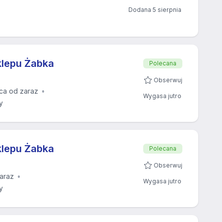
Dodana 5 sierpnia
klepu Żabka
Polecana
Obserwuj
ca od zaraz
Wygasa jutro
y
klepu Żabka
Polecana
Obserwuj
araz
Wygasa jutro
y