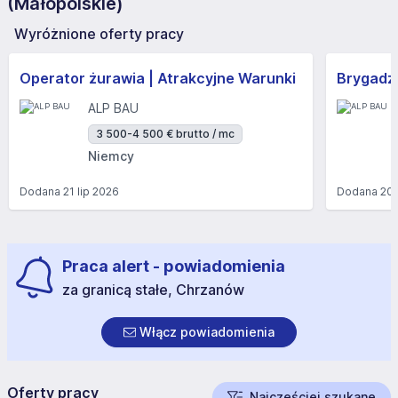
(Małopolskie)
Wyróżnione oferty pracy
Operator żurawia | Atrakcyjne Warunki
Brygadzi
ALP BAU
3 500-4 500 € brutto / mc
Niemcy
Dodana
21 lip 2026
Dodana
20 
Praca alert - powiadomienia
za granicą stałe, Chrzanów
Włącz powiadomienia
Oferty pracy
Najczęściej szukane