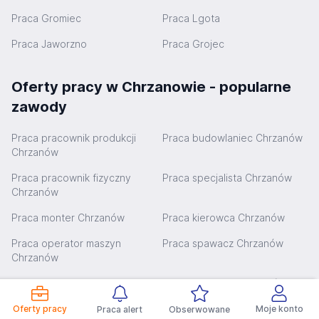
Praca Gromiec
Praca Lgota
Praca Jaworzno
Praca Grojec
Oferty pracy w Chrzanowie - popularne
zawody
Praca pracownik produkcji
Praca budowlaniec Chrzanów
Chrzanów
Praca pracownik fizyczny
Praca specjalista Chrzanów
Chrzanów
Praca monter Chrzanów
Praca kierowca Chrzanów
Praca operator maszyn
Praca spawacz Chrzanów
Chrzanów
Praca pracownik biurowy
Praca mechanik Chrzanów
Chrzanów
Oferty pracy
Moje konto
Praca alert
Obserwowane