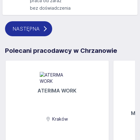
praca od zaraz
bez doświadczenia
NASTĘPNA
Polecani pracodawcy w Chrzanowie
ATERIMA WORK
MGs
Kraków