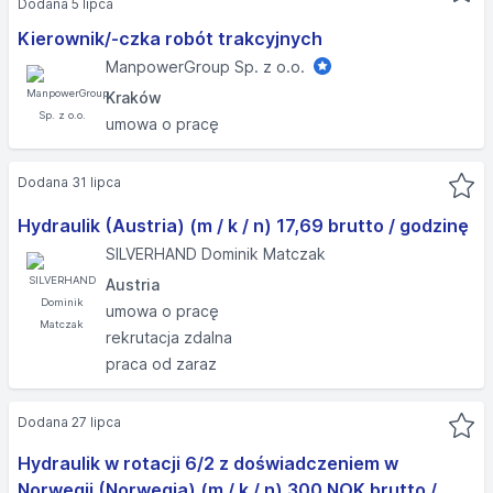
Dodana 5 lipca
Kierownik/-czka robót trakcyjnych
ManpowerGroup Sp. z o.o.
Kraków
umowa o pracę
Dodana 31 lipca
Hydraulik (Austria) (m / k / n) 17,69 brutto / godzinę
SILVERHAND Dominik Matczak
Austria
umowa o pracę
rekrutacja zdalna
praca od zaraz
Dodana 27 lipca
Hydraulik w rotacji 6/2 z doświadczeniem w
Norwegii (Norwegia) (m / k / n) 300 NOK brutto /