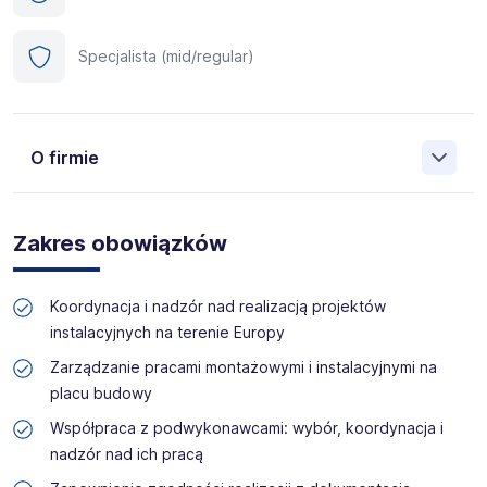
Specjalista (mid/regular)
O firmie
Manpower (Agencja zatrudnienia nr 412) to globalna firma
o ponad 70-letnim doświadczeniu, działająca w 82
Zakres obowiązków
krajach. Na polskim rynku jesteśmy od 2001 roku i obecnie
posiadamy prawie 35 oddziałów w całym kraju. Naszym
celem jest otwieranie przed kandydatami nowych
Koordynacja i nadzór nad realizacją projektów
możliwości, pomoc w znalezieniu pracy odpowiadającej
instalacyjnych na terenie Europy
ich kwalifikacjom i doświadczeniu. Więcej informacji na
temat Manpower znajduje się na www.manpower.pl
Zarządzanie pracami montażowymi i instalacyjnymi na
placu budowy
Skontaktuj się z nami - to nic nie kosztuje, możesz za to
Współpraca z podwykonawcami: wybór, koordynacja i
zyskać profesjonalne doradztwo i wymarzoną pracę!
nadzór nad ich pracą