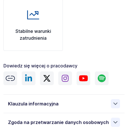
Stabilne warunki
zatrudnienia
Dowiedz się więcej o pracodawcy
Klauzula informacyjna
Administratorem danych osobowych jest ManpowerGroup
Zgoda na przetwarzanie danych osobowych
Sp. z o.o. 00-838 Warszawa ul. Prosta 68, NIP: