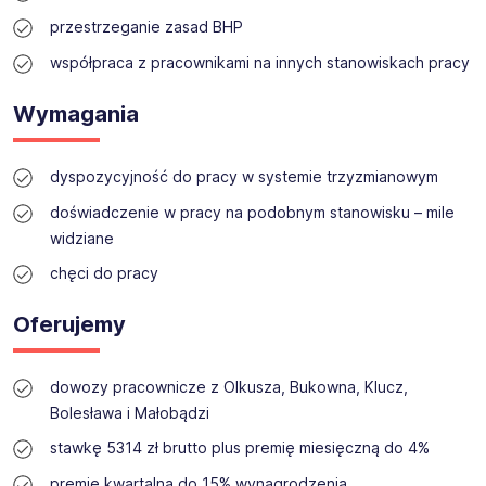
lokalnych rynków pracy z międzynarodowym
doświadczeniem.
przestrzeganie zasad BHP
Rekrutujemy pracowników na wszystkie poziomy
współpraca z pracownikami na innych stanowiskach pracy
stanowisk: podstawowe, techniczne, inżynierskie,
specjalistyczne i menedżerskie dla firm w Polsce,
Wymagania
Niemczech i innych krajach Europy. Niezależnie od tego,
czy szukasz pierwszej pracy, kolejnego kroku w karierze,
czy nowych wyzwań zawodowych, możesz liczyć na
dyspozycyjność do pracy w systemie trzyzmianowym
nasze wsparcie.
doświadczenie w pracy na podobnym stanowisku – mile
Wierzymy, że sukces organizacji zaczyna się od ludzi,
dlatego stawiamy na partnerskie relacje, profesjonalne
widziane
wsparcie i rozwój potencjału każdego kandydata.
chęci do pracy
Oferujemy
dowozy pracownicze z Olkusza, Bukowna, Klucz,
Bolesława i Małobądzi
stawkę 5314 zł brutto plus premię miesięczną do 4%
premię kwartalną do 15% wynagrodzenia