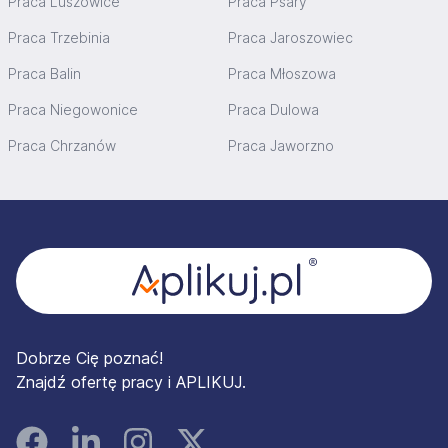
Praca Luszowice
Praca Psary
Praca Trzebinia
Praca Jaroszowiec
Praca Balin
Praca Młoszowa
Praca Niegowonice
Praca Dulowa
Praca Chrzanów
Praca Jaworzno
Stopka
Dobrze Cię poznać!
Znajdź ofertę pracy i APLIKUJ.
Facebook
Linked In
Instagram
Instagram