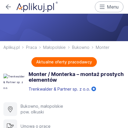
Menu
Aplikuj.pl
Praca
Małopolskie
Bukowno
Monter
Aktualne oferty pracodawcy
Monter / Monterka – montaż prostych
elementów
Trenkwalder & Partner sp. z o.o.
Bukowno, małopolskie
pow. olkuski
Umowa o pracę