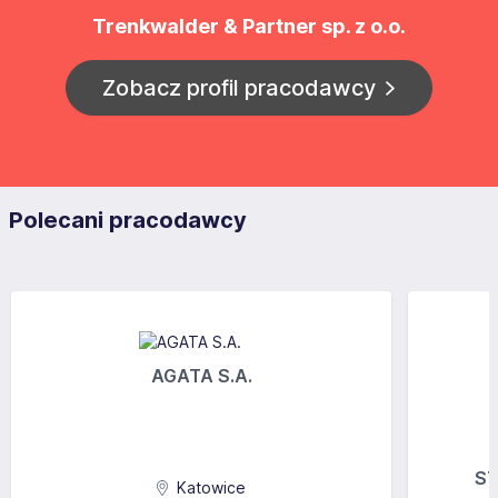
Trenkwalder & Partner sp. z o.o.
Zobacz profil pracodawcy
Polecani pracodawcy
AGATA S.A.
ST
Katowice