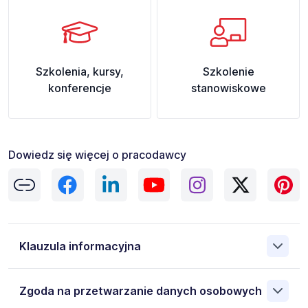
Szkolenia, kursy,
Szkolenie
konferencje
stanowiskowe
Dowiedz się więcej o pracodawcy
Klauzula informacyjna
Administratorem danych osobowych jest Done Deliveries
Zgoda na przetwarzanie danych osobowych
Spółka z ograniczoną odpowiedzialnością, 34-120
Andrychów Batorego 35, NIP: 5542945426. Moje dane