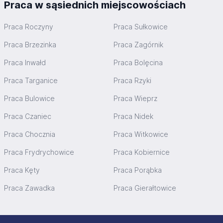
Praca w sąsiednich miejscowościach
Praca Roczyny
Praca Sułkowice
Praca Brzezinka
Praca Zagórnik
Praca Inwałd
Praca Bolęcina
Praca Targanice
Praca Rzyki
Praca Bulowice
Praca Wieprz
Praca Czaniec
Praca Nidek
Praca Chocznia
Praca Witkowice
Praca Frydrychowice
Praca Kobiernice
Praca Kęty
Praca Porąbka
Praca Zawadka
Praca Gierałtowice
Stopka