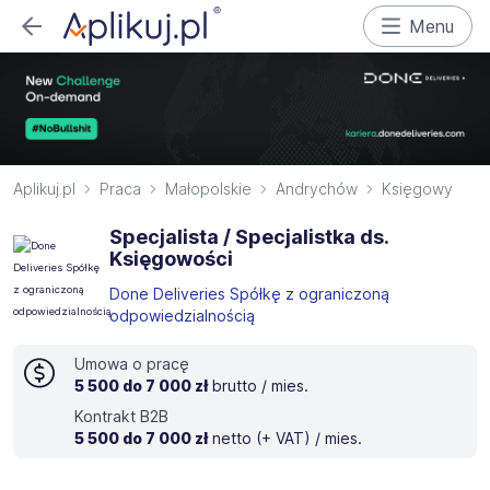
Menu
Aplikuj.pl
Praca
Małopolskie
Andrychów
Księgowy
Specjalista / Specjalistka ds.
Księgowości
Done Deliveries Spółkę z ograniczoną
odpowiedzialnością
Umowa o pracę
5 500 do 7 000 zł
brutto / mies.
Kontrakt B2B
5 500 do 7 000 zł
netto (+ VAT) / mies.