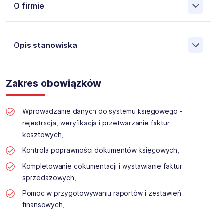
O firmie
Poznaj DONE Deliveries
Opis stanowiska
Jesteśmy firmą, która rozwija się naprawdę dynamicznie -
dziś to już ponad 200 pracowników, dwie lokalizacje
Zakres obowiązków
(Andrychów i Kraków) i kilka zespołów spedycyjnych,
które każdego dnia dowożą biznes.
Wprowadzanie danych do systemu księgowego -
Rośniemy dalej, dlatego szukamy nie tylko dobrego
specjalisty, ale też osoby, z którą po prostu dobrze się
rejestracja, weryfikacja i przetwarzanie faktur
pracuje.
kosztowych,
Kontrola poprawności dokumentów księgowych,
Kompletowanie dokumentacji i wystawianie faktur
sprzedażowych,
Pomoc w przygotowywaniu raportów i zestawień
finansowych,