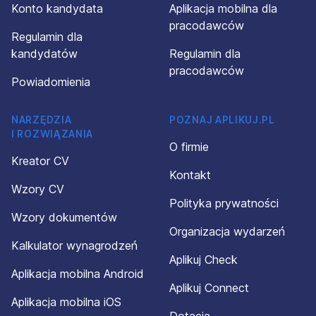
Konto kandydata
Aplikacja mobilna dla
pracodawców
Regulamin dla
kandydatów
Regulamin dla
pracodawców
Powiadomienia
NARZĘDZIA
POZNAJ APLIKUJ.PL
I ROZWIĄZANIA
O firmie
Kreator CV
Kontakt
Wzory CV
Polityka prywatności
Wzory dokumentów
Organizacja wydarzeń
Kalkulator wynagrodzeń
Aplikuj Check
Aplikacja mobilna Android
Aplikuj Connect
Aplikacja mobilna iOS
Dotacja