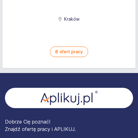
Kraków
6
ofert pracy
Stopka
Dobrze Cię poznać!
Znajdź ofertę pracy i APLIKUJ.