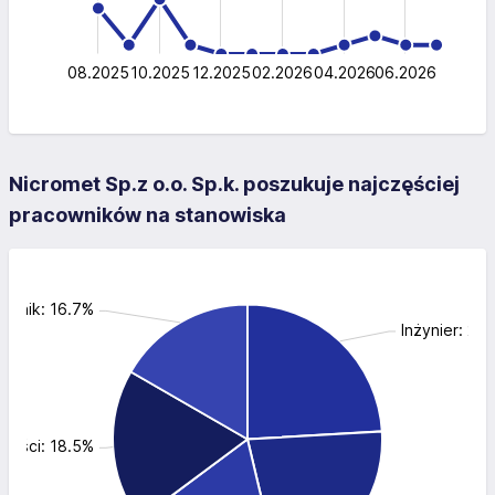
10
5
0
08.2025
10.2025
12.2025
02.2026
L
04.2026
06.2026
Nicromet Sp.z o.o. Sp.k. poszukuje najczęściej
pracowników na stanowiska
hanik: 16.7%
Inżynier: 24
akości: 18.5%