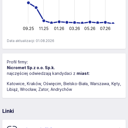
400
200
0
09.25
11.25
01.26
03.26
L
05.26
07.26
Data aktualizacji: 01.08.2026
Profil firmy:
Nicromet Sp.z o.o. Sp.k.
najczęściej odwiedzają kandydaci z
miast
:
Katowice
Kraków
Oświęcim
Bielsko-Biała
Warszawa
Kęty
Libiąż
Wrocław
Zator
Andrychów
Linki