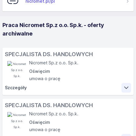
nicromet.pl/pl
Praca Nicromet Sp.z o.o. Sp.k. - oferty
archiwalne
SPECJALISTA DS. HANDLOWYCH
Nicromet Sp.z o.o. Sp.k.
Oświęcim
umowa o pracę
Szczegóły
Zakres obowiązków
SPECJALISTA DS. HANDLOWYCH
Nicromet Sp.z o.o. Sp.k.
Zakup materiałów i surowców produkcyjnych -
Oświęcim
realizowanie założonych planów zakupowych;
umowa o pracę
Aktywna sprzedaż wyrobów firmy;