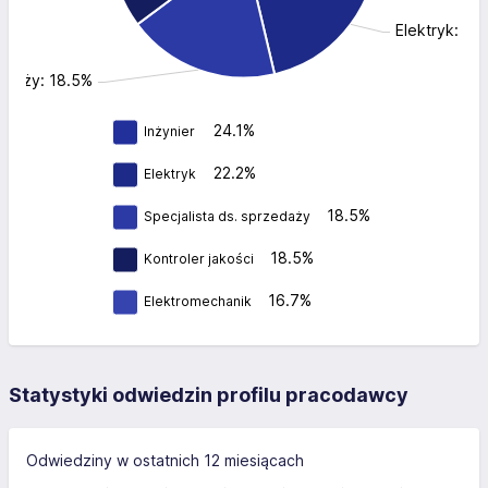
Elektryk: 22
zedaży: 18.5%
24.1%
Inżynier
22.2%
Elektryk
18.5%
Specjalista ds. sprzedaży
18.5%
Kontroler jakości
16.7%
Elektromechanik
Statystyki odwiedzin profilu pracodawcy
Odwiedziny w ostatnich 12 miesiącach
-400
-200
-100
600
100
400