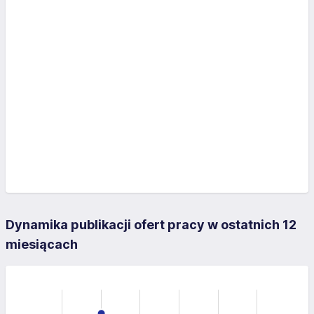
Dynamika publikacji ofert pracy w ostatnich 12
miesiącach
-10
15
-4
-5
-2
10