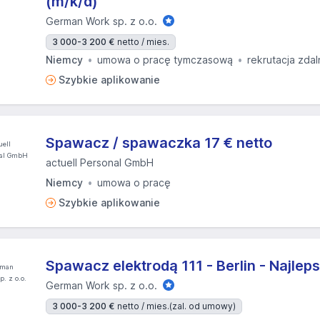
(m/k/d)
German Work sp. z o.o.
3 000-3 200 €
netto / mies.
Niemcy
umowa o pracę tymczasową
rekrutacja zdal
Szybkie aplikowanie
Spawacz / spawaczka 17 € netto
actuell Personal GmbH
Niemcy
umowa o pracę
Szybkie aplikowanie
Spawacz elektrodą 111 - Berlin - Najlep
German Work sp. z o.o.
3 000-3 200 €
netto / mies.
(zal. od umowy)