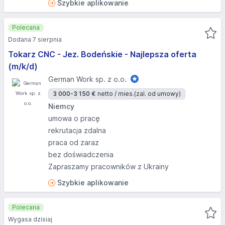
Szybkie aplikowanie
Polecana
Dodana 7 sierpnia
Tokarz CNC - Jez. Bodeńskie - Najlepsza oferta
(m/k/d)
German Work sp. z o.o.
3 000-3 150 €
netto / mies.
(zal. od umowy)
Niemcy
umowa o pracę
rekrutacja zdalna
praca od zaraz
bez doświadczenia
Zapraszamy pracowników z Ukrainy
Szybkie aplikowanie
Polecana
Wygasa dzisiaj