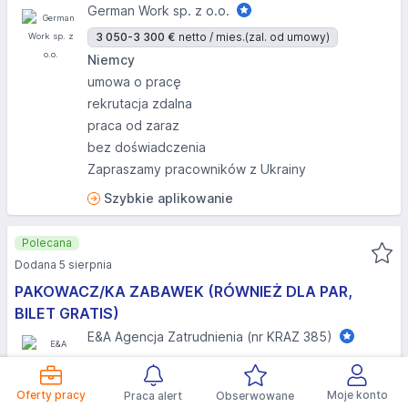
German Work sp. z o.o.
3 050-3 300 €
netto / mies.
(zal. od umowy)
Niemcy
umowa o pracę
rekrutacja zdalna
praca od zaraz
bez doświadczenia
Zapraszamy pracowników z Ukrainy
Szybkie aplikowanie
Polecana
Dodana 5 sierpnia
PAKOWACZ/KA ZABAWEK (RÓWNIEŻ DLA PAR,
BILET GRATIS)
E&A Agencja Zatrudnienia (nr KRAZ 385)
Holandia
umowa o pracę
Oferty pracy
Moje konto
Praca alert
Obserwowane
rekrutacja zdalna