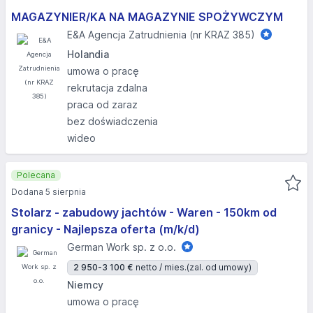
MAGAZYNIER/KA NA MAGAZYNIE SPOŻYWCZYM
E&A Agencja Zatrudnienia (nr KRAZ 385)
Holandia
umowa o pracę
rekrutacja zdalna
praca od zaraz
bez doświadczenia
wideo
Polecana
Dodana 5 sierpnia
Stolarz - zabudowy jachtów - Waren - 150km od
granicy - Najlepsza oferta (m/k/d)
German Work sp. z o.o.
2 950-3 100 €
netto / mies.
(zal. od umowy)
Niemcy
umowa o pracę