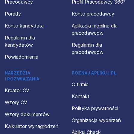
Pracodawcy
Profil Pracodawcy 360°
Porady
Konto pracodawcy
Konto kandydata
Aplikacja mobilna dla
pracodawców
Regulamin dla
kandydatów
Regulamin dla
pracodawców
Powiadomienia
NARZĘDZIA
POZNAJ APLIKUJ.PL
I ROZWIĄZANIA
O firmie
Kreator CV
Kontakt
Wzory CV
Polityka prywatności
Wzory dokumentów
Organizacja wydarzeń
Kalkulator wynagrodzeń
Aplikuj Check