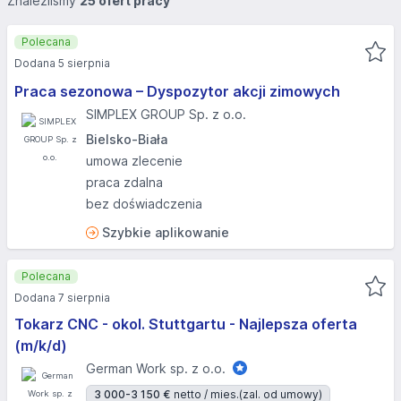
Znaleźliśmy
25 ofert pracy
Polecana
Dodana 5 sierpnia
Praca sezonowa – Dyspozytor akcji zimowych
SIMPLEX GROUP Sp. z o.o.
Bielsko-Biała
umowa zlecenie
praca zdalna
bez doświadczenia
Szybkie aplikowanie
Polecana
Dodana 7 sierpnia
Tokarz CNC - okol. Stuttgartu - Najlepsza oferta
(m/k/d)
German Work sp. z o.o.
3 000-3 150 €
netto / mies.
(zal. od umowy)