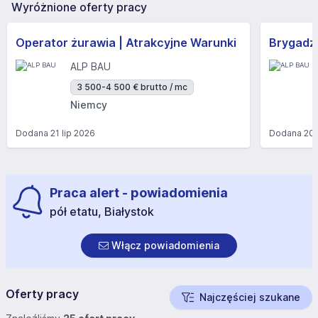
Wyróżnione oferty pracy
Operator żurawia | Atrakcyjne Warunki
Brygadzi
ALP BAU
3 500-4 500 € brutto / mc
Niemcy
Dodana
21 lip 2026
Dodana
20 
Praca alert - powiadomienia
pół etatu, Białystok
Włącz powiadomienia
Oferty pracy
Najczęściej szukane