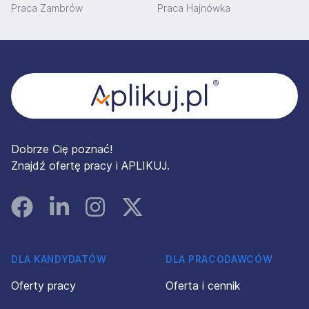
Praca Zambrów
Praca Hajnówka
Stopka
Dobrze Cię poznać!
Znajdź ofertę pracy i APLIKUJ.
Facebook
Linked In
Instagram
Instagram
DLA KANDYDATÓW
DLA PRACODAWCÓW
Oferty pracy
Oferta i cennik