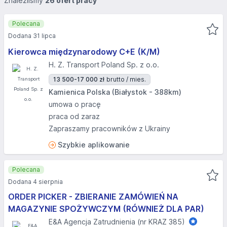
Znaleźliśmy
26 ofert pracy
Polecana
Dodana 31 lipca
Kierowca międzynarodowy C+E (K/M)
H. Z. Transport Poland Sp. z o.o.
13 500-17 000 zł
brutto / mies.
Kamienica Polska (Białystok - 388km)
umowa o pracę
praca od zaraz
Zapraszamy pracowników z Ukrainy
Szybkie aplikowanie
Polecana
Dodana 4 sierpnia
ORDER PICKER - ZBIERANIE ZAMÓWIEŃ NA
MAGAZYNIE SPOŻYWCZYM (RÓWNIEŻ DLA PAR)
E&A Agencja Zatrudnienia (nr KRAZ 385)