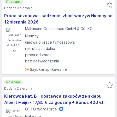
Polecana
Dodana 3 sierpnia
Praca sezonowa- sadzenie, zbiór warzyw Niemcy od
12 sierpnia 2026
Mählmann Gemüsebau GmbH & Co. KG
Niemcy
umowa o pracę tymczasową
rekrutacja zdalna
praca od zaraz
bez doświadczenia
Szybkie aplikowanie
Polecana
Dodana 2 sierpnia
Kierowca kat. B - dostawca zakupów ze sklepu
Albert Heijn - 17,85 € za godzinę + Bonus 400 €!
OTTO Work Force
Holandia