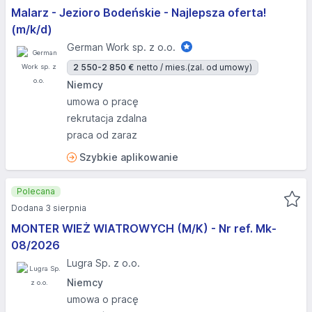
Malarz - Jezioro Bodeńskie - Najlepsza oferta!
(m/k/d)
German Work sp. z o.o.
2 550-2 850 €
netto / mies.
(zal. od umowy)
Niemcy
umowa o pracę
rekrutacja zdalna
praca od zaraz
Szybkie aplikowanie
Polecana
Dodana 3 sierpnia
MONTER WIEŻ WIATROWYCH (M/K) - Nr ref. Mk-
08/2026
Lugra Sp. z o.o.
Niemcy
umowa o pracę