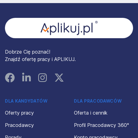
Stopka
Dobrze Cię poznać!
Znajdź ofertę pracy i APLIKUJ.
Facebook
Linked In
Instagram
Instagram
DLA KANDYDATÓW
DLA PRACODAWCÓW
Oferty pracy
Oferta i cennik
Pracodawcy
Profil Pracodawcy 360°
Porady
Konto pracodawcy