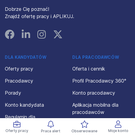
Dobrze Cię poznać!
Znajdź ofertę pracy i APLIKUJ.
Facebook
Linked In
Instagram
Instagram
DLA KANDYDATÓW
DLA PRACODAWCÓW
Oferty pracy
Oferta i cennik
Pracodawcy
Profil Pracodawcy 360°
Porady
Konto pracodawcy
Konto kandydata
Aplikacja mobilna dla
pracodawców
Regulamin dla
kandydatów
Regulamin dla
Oferty pracy
Moje konto
pracodawców
Praca alert
Obserwowane