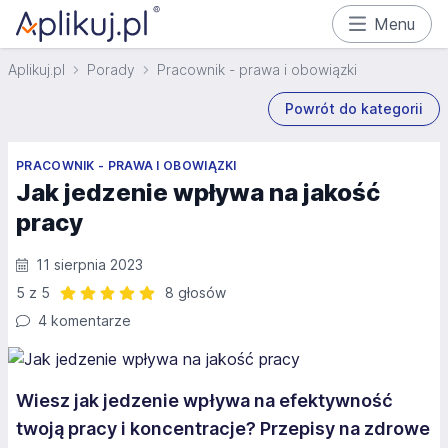
Menu
Aplikuj.pl
Porady
Pracownik - prawa i obowiązki
Powrót do kategorii
PRACOWNIK - PRAWA I OBOWIĄZKI
Jak jedzenie wpływa na jakość
pracy
11 sierpnia 2023
5 z 5
8 głosów
Ocena: 5 z 5 | 8 głosów
4 komentarze
Wiesz jak jedzenie wpływa na efektywność
twoją pracy i koncentracje? Przepisy na zdrowe