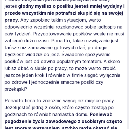
jesteś
głodny myślisz o posiłku
jesteś mniej wydajny i
przede wszystkim nie potrafszi skupić się na swojej
pracy
. Aby zapobiec takim sytuacjom, warto
odpowiednio wcześniej rozplanować sobie jadłospis na
cały tydzień. Przygotowywanie posiłków wcale nie musi
zabierać dużo czasu. Ponadto, takie rozwiązanie jest
tańsze niż zamawianie gotowych dań, po drugie
będziesz wiedział co jesz. Świadome spożywanie
posiłków jest od dawna popularnym tematem. A skoro
lubisz dbać o siebie po pracy, to może warto zrobić
jeszcze jeden krok i również w firmie sięgać wyłącznie
po zdrowe i jednocześnie smaczne posiłki czy
przekąski?
Ponadto firma to znacznie więcej niż miejsce pracy.
Jeżeli jesteś jedną z osób, które często zostają po
godzinach to również namiastka domu.
Ponieważ
pogodzenie życia zawodowego z osobistym często
jest sporym wyzwaniem, szybko może okazać się,