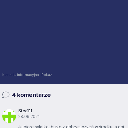
Klauzula informacyjna
Pokaż
4 komentarze
Stea111
28.09.2021
Ja biorę sałatkę, bułkę z dobrym czymś w środku, a obi