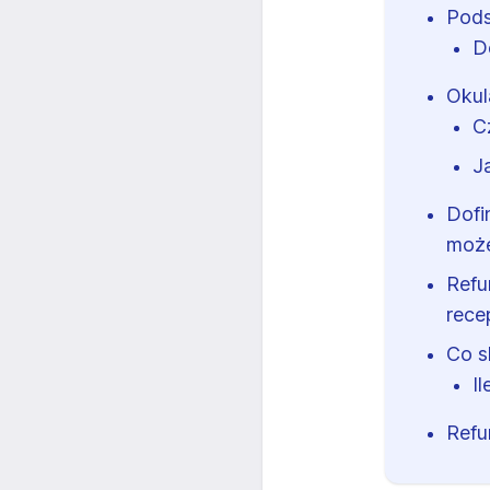
Pods
D
Okul
C
J
Dofi
może
Refu
rece
Co s
I
Refu