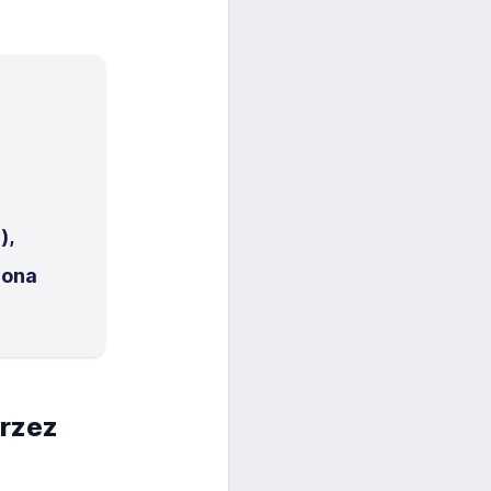
),
zona
rzez