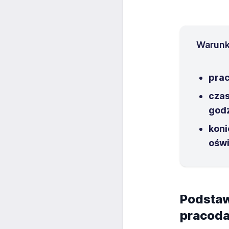
Warunki
prac
czas
godz
koni
oświ
Podstaw
pracod