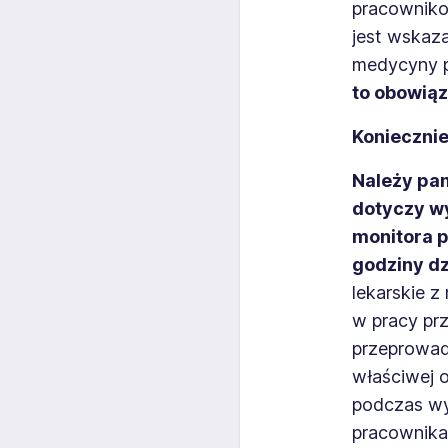
pracowniko
jest wskaz
medycyny p
to obowią
Konieczni
Należy pa
dotyczy wy
monitora 
godziny dz
lekarskie z
w pracy pr
przeprowad
właściwej 
podczas w
pracownika