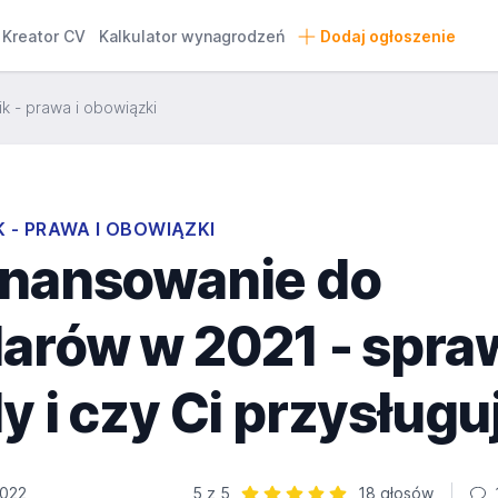
Kreator CV
Kalkulator wynagrodzeń
Dodaj ogłoszenie
k - prawa i obowiązki
 - PRAWA I OBOWIĄZKI
inansowanie do
larów w 2021 - spra
y i czy Ci przysługu
2022
5 z 5
18 głosów