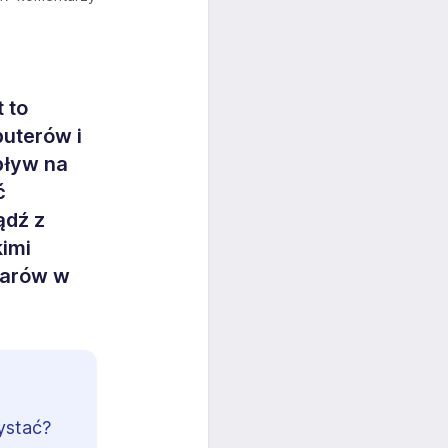
 to
uterów i
pływ na
ć
ądź z
kimi
larów w
ystać?