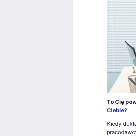
To Cię po
Ciebie?
Kiedy dokł
pracodawc