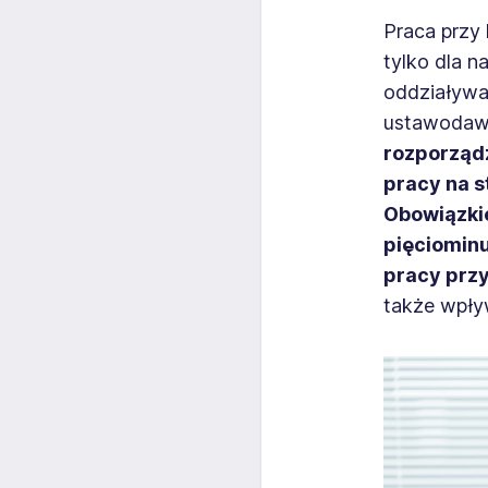
Praca przy
tylko dla n
oddziaływa
ustawodaw
rozporządz
pracy na 
Obowiązki
pięciominu
pracy prz
także wpły