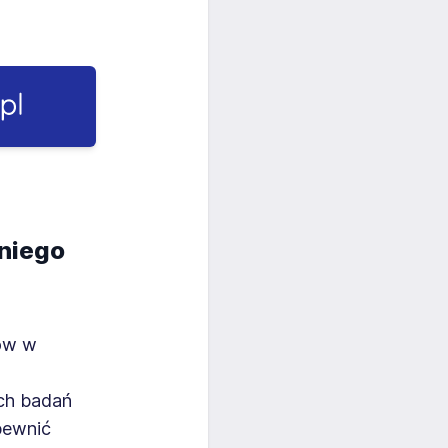
 niego
ków w
ych badań
pewnić