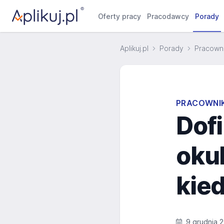
Oferty pracy
Pracodawcy
Porady
Aplikuj.pl
Porady
Pracowni
PRACOWNIK
Dof
oku
kied
9 grudnia 