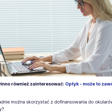
winno również zainteresować:
Optyk - może to zaw
adnie można skorzystać z dofinansowania do okularó
y?