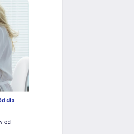
ód dla
w od