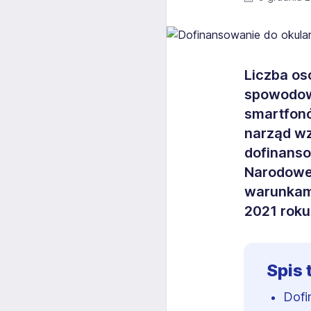
Liczba os
spowodowa
smartfonó
narząd wz
dofinanso
Narodoweg
warunkami
2021 roku
Spis 
Dofi