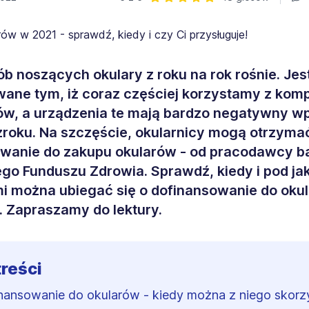
Ocena: 5 z 5 | 18 głosów
ób noszących okulary z roku na rok rośnie. Jest
ne tym, iż coraz częściej korzystamy z komp
w, a urządzenia te mają bardzo negatywny w
roku. Na szczęście, okularnicy mogą otrzyma
wanie do zakupu okularów - od pracodawcy b
o Funduszu Zdrowia. Sprawdź, kiedy i pod ja
 można ubiegać się o dofinansowanie do oku
. Zapraszamy do lektury.
treści
nansowanie do okularów - kiedy można z niego skorz