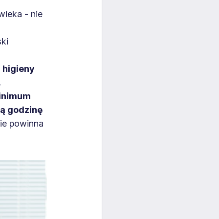
ieka - nie
ki
 higieny
.
minimum
dą godzinę
ie powinna