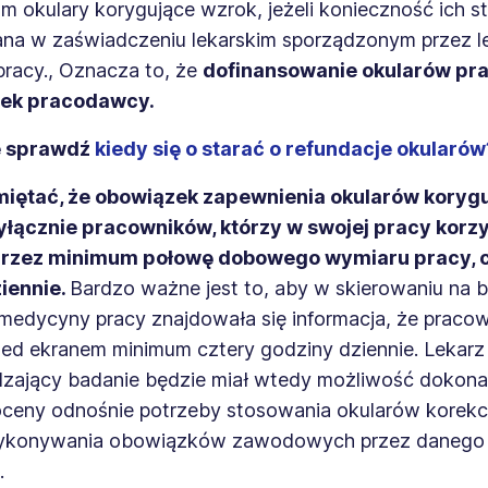
m okulary korygujące wzrok, jeżeli konieczność ich 
ana w zaświadczeniu lekarskim sporządzonym przez l
racy., Oznacza to, że
dofinansowanie okularów pr
zek pracodawcy.
e sprawdź
kiedy się o starać o refundacje okularów
miętać, że obowiązek zapewnienia okularów koryg
łącznie pracowników, którzy w swojej pracy korzy
przez minimum połowę dobowego wymiaru pracy, cz
iennie.
Bardzo ważne jest to, aby w skierowaniu na 
 medycyny pracy znajdowała się informacja, że praco
zed ekranem minimum cztery godziny dziennie. Lekarz
zający badanie będzie miał wtedy możliwość dokona
oceny odnośnie potrzeby stosowania okularów korekc
ykonywania obowiązków zawodowych przez danego
.