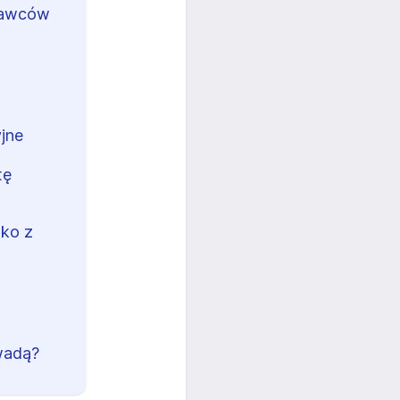
dawców
jne
tę
lko z
 wadą?