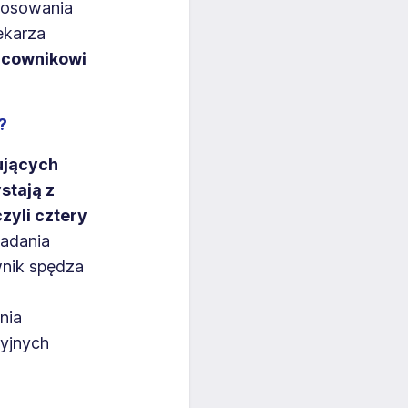
stosowania
ekarza
acownikowi
?
ujących
stają z
yli cztery
badania
wnik spędza
nia
yjnych