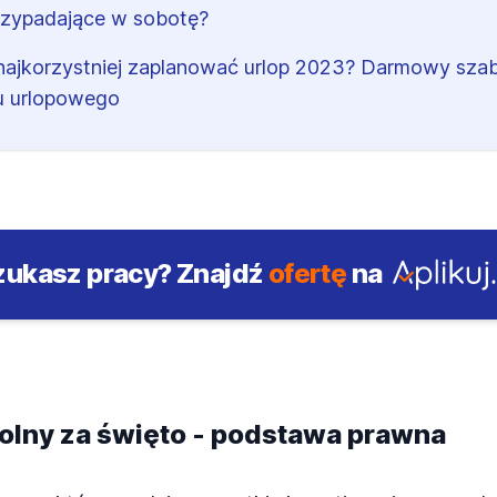
rzypadające w sobotę?
najkorzystniej zaplanować urlop 2023? Darmowy sza
u urlopowego
zukasz pracy?
Znajdź
ofertę
na
olny za święto - podstawa prawna