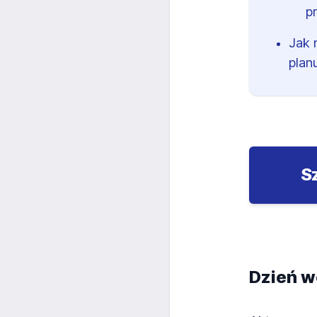
p
Jak 
plan
S
Dzień w