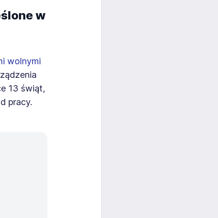
eślone w
mi wolnymi
rządzenia
e 13 świąt,
d pracy.