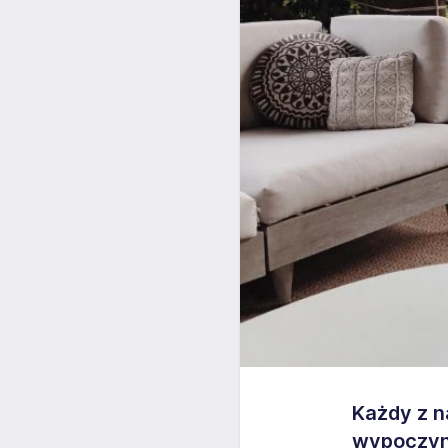
Każdy z na
wypoczynk