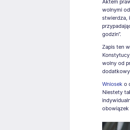
Aktem praw
wolnymi od
stwierdza, i
przypadając
godzin”.
Zapis ten 
Konstytucyj
wolny od p
dodatkowy 
Wniosek
o 
Niestety ta
indywidual
obowiązek 