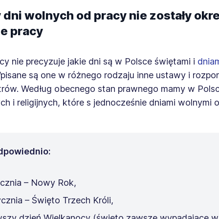
 dni wolnych od pracy nie zostały okr
e pracy
y nie precyzuje jakie dni są w Polsce świętami i
dnia
Wpisane są one w różnego rodzaju inne ustawy i rozpo
trów. Według obecnego stan prawnego mamy w Polsc
 i religijnych, które s jednocześnie dniami wolnymi o
odpowiednio:
ycznia – Nowy Rok,
ycznia – Święto Trzech Króli,
wszy dzień Wielkanocy (święto zawsze wypadające w