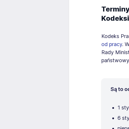
Terminy
Kodeksi
Kodeks Prac
od pracy
. 
Rady Minis
państwowych
Są to 
1 st
6 st
pier