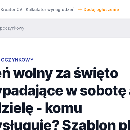
Kreator CV
Kalkulator wynagrodzeń
Dodaj ogłoszenie
ypoczynkowy
POCZYNKOWY
ń wolny za święto
ypadające w sobotę 
zielę - komu
ysługuje? Szablon p