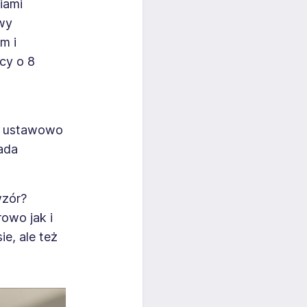
iami
awy
m i
acy o
8
eń ustawowo
ada
wzór?
owo jak i
e, ale też