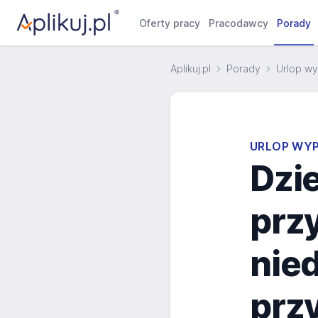
Oferty pracy
Pracodawcy
Porady
Aplikuj.pl
Porady
Urlop w
URLOP WY
Dzie
prz
nied
prz