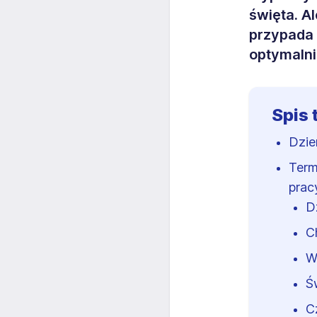
święta. A
przypada 
optymalni
Spis 
Dzie
Term
prac
D
C
W
Ś
C