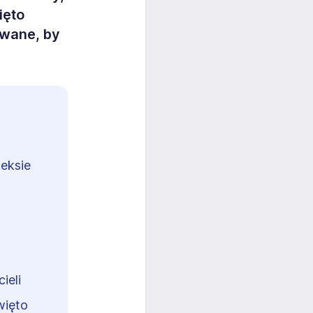
ięto
owane, by
deksie
ieli
więto