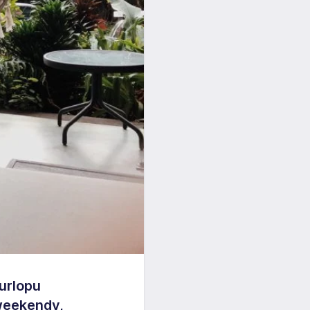
 urlopu
weekendy,