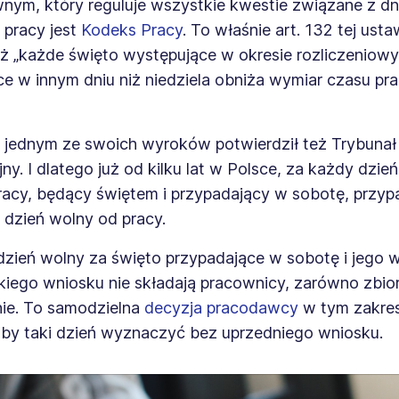
nym, który reguluje wszystkie kwestie związane z dn
 pracy jest
Kodeks Pracy
. To właśnie art. 132 tej ust
ż „
każde święto występujące w okresie rozliczeniowy
e w innym dniu niż niedziela obniża wymiar czasu pr
w jednym ze swoich wyroków potwierdził też Trybunał
ny. I dlatego już od kilku lat w Polsce, za każdy dzi
racy, będący świętem i przypadający w sobotę, przyp
dzień wolny od pracy.
dzień wolny za święto przypadające w sobotę i jego 
kiego wniosku nie składają pracownicy, zarówno zbior
nie. To samodzielna
decyzja pracodawcy
w tym zakresi
by taki dzień wyznaczyć bez uprzedniego wniosku.