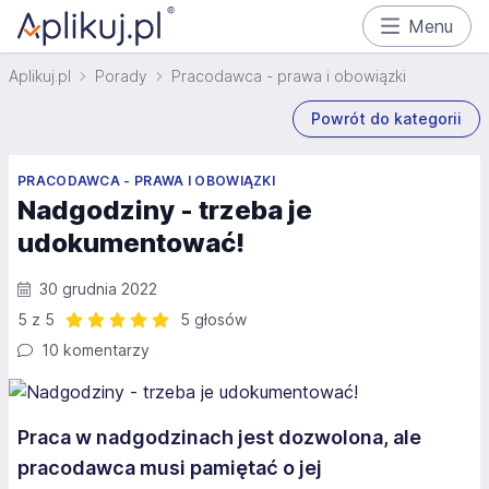
Menu
Aplikuj.pl
Porady
Pracodawca - prawa i obowiązki
Powrót do kategorii
PRACODAWCA - PRAWA I OBOWIĄZKI
Nadgodziny - trzeba je
udokumentować!
30 grudnia 2022
5 z 5
5 głosów
Ocena: 5 z 5 | 5 głosów
10 komentarzy
Praca w nadgodzinach jest dozwolona, ale
pracodawca musi pamiętać o jej