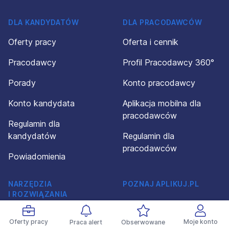
DLA KANDYDATÓW
DLA PRACODAWCÓW
Oferty pracy
Oferta i cennik
Pracodawcy
Profil Pracodawcy 360°
Porady
Konto pracodawcy
Konto kandydata
Aplikacja mobilna dla
pracodawców
Regulamin dla
kandydatów
Regulamin dla
pracodawców
Powiadomienia
NARZĘDZIA
POZNAJ APLIKUJ.PL
I ROZWIĄZANIA
O firmie
Kreator CV
Oferty pracy
Moje konto
Praca alert
Obserwowane
Kontakt