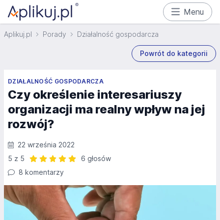
Menu
Aplikuj.pl
Porady
Działalność gospodarcza
Powrót do kategorii
DZIAŁALNOŚĆ GOSPODARCZA
Czy określenie interesariuszy
organizacji ma realny wpływ na jej
rozwój?
22 września 2022
5 z 5
6 głosów
Ocena: 5 z 5 | 6 głosów
8 komentarzy