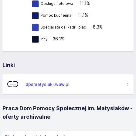
11.1%
Obsługa hotelowa
11.1%
Pomoc kuchenna
8.3%
Specjalista ds. kadr i płac
36.1%
Inny
Linki
dpsmatysiaki.waw.pl
Praca Dom Pomocy Społecznej im. Matysiaków -
oferty archiwalne