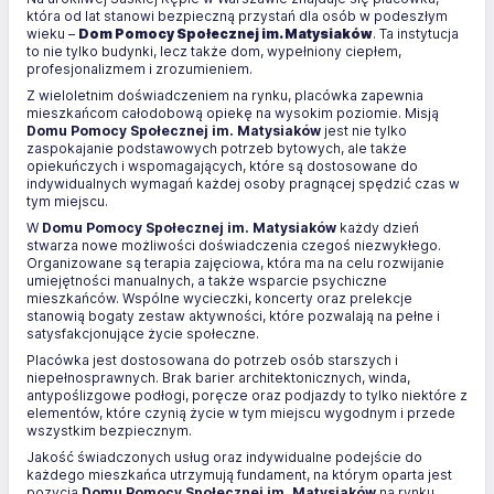
która od lat stanowi bezpieczną przystań dla osób w podeszłym
wieku –
Dom Pomocy Społecznej im. Matysiaków
. Ta instytucja
to nie tylko budynki, lecz także dom, wypełniony ciepłem,
profesjonalizmem i zrozumieniem.
Z wieloletnim doświadczeniem na rynku, placówka zapewnia
mieszkańcom całodobową opiekę na wysokim poziomie. Misją
Domu Pomocy Społecznej im. Matysiaków
jest nie tylko
zaspokajanie podstawowych potrzeb bytowych, ale także
opiekuńczych i wspomagających, które są dostosowane do
indywidualnych wymagań każdej osoby pragnącej spędzić czas w
tym miejscu.
W
Domu Pomocy Społecznej im. Matysiaków
każdy dzień
stwarza nowe możliwości doświadczenia czegoś niezwykłego.
Organizowane są terapia zajęciowa, która ma na celu rozwijanie
umiejętności manualnych, a także wsparcie psychiczne
mieszkańców. Wspólne wycieczki, koncerty oraz prelekcje
stanowią bogaty zestaw aktywności, które pozwalają na pełne i
satysfakcjonujące życie społeczne.
Placówka jest dostosowana do potrzeb osób starszych i
niepełnosprawnych. Brak barier architektonicznych, winda,
antypoślizgowe podłogi, poręcze oraz podjazdy to tylko niektóre z
elementów, które czynią życie w tym miejscu wygodnym i przede
wszystkim bezpiecznym.
Jakość świadczonych usług oraz indywidualne podejście do
każdego mieszkańca utrzymują fundament, na którym oparta jest
pozycja
Domu Pomocy Społecznej im. Matysiaków
na rynku.