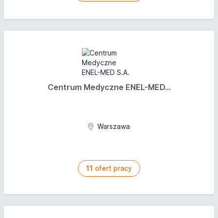
dokumentacji dotyczącej usług pielęgniarskich, -
aktywny udział w pracach Zespołu Terapeutyczno-
Opiekuńczego. Praca zmianowa w godz.: 8.00-
16.00 lub 8.00-20.00 lub 20.00-8.00. Praca również
w wolne dni. [Zgłoszenia: e-mail:
rehabilitacja@dpsmatysiaki.waw.pl]
Oferujemy
Centrum Medyczne ENEL-MED...
Wynagrodzenie brutto: od 4 200 PLN
Opis wynagrodzenia: + dodatek stażowy + dodatek
Warszawa
motywacyjny + \"13-tka\" + świadczenia socjalne
Praca według harmonogramu
System wynagrodzenia: Czasowy ze stawką
11
ofert pracy
miesięczną