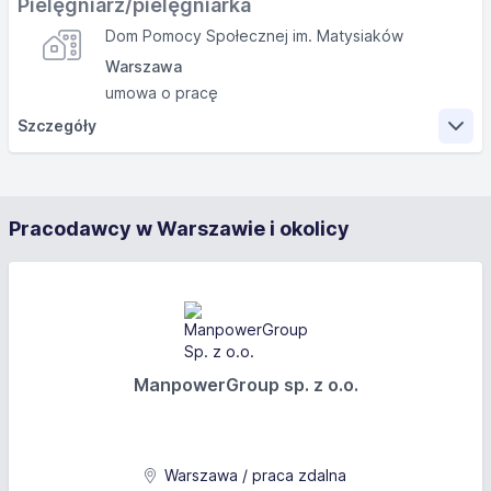
Pielęgniarz/pielęgniarka
Dom Pomocy Społecznej im. Matysiaków
Warszawa
umowa o pracę
Szczegóły
Zakres obowiązków
Pracodawcy w Warszawie i okolicy
- świadczenie usług pielęgniarskich i opiekuńczych dla
mieszkańców Domu: wykonywanie iniekcji, podawanie
leków, zmiana opatrunków,
- udzielanie pierwszej pomocy przedmedycznej,
- wykonywanie zaleceń lekarskich,
- uczestniczenie w opracowywaniu indywidualnych
planów wsparcia mieszkańców Domu,
ManpowerGroup sp. z o.o.
- prowadzenie wewnętrznej dokumentacji dotyczącej
usług pielęgniarskich,
- aktywny udział w pracach Zespołu Terapeutyczno-
Opiekuńczego.
Warszawa / praca zdalna