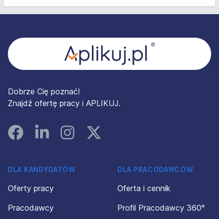
Stopka
Dobrze Cię poznać!
Znajdź ofertę pracy i APLIKUJ.
Facebook
Linked In
Instagram
Instagram
DLA KANDYDATÓW
DLA PRACODAWCÓW
Oferty pracy
Oferta i cennik
Pracodawcy
Profil Pracodawcy 360°